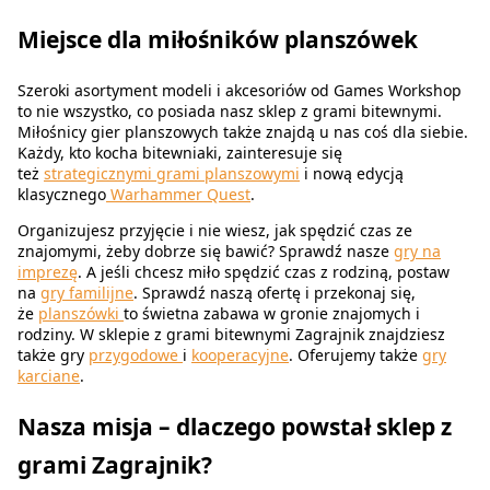
Miejsce dla miłośników planszówek
Szeroki asortyment modeli i akcesoriów od Games Workshop
to nie wszystko, co posiada nasz sklep z grami bitewnymi.
Miłośnicy gier planszowych także znajdą u nas coś dla siebie.
Każdy, kto kocha bitewniaki, zainteresuje się
też
strategicznymi grami planszowymi
i nową edycją
klasycznego
Warhammer Quest
.
Organizujesz przyjęcie i nie wiesz, jak spędzić czas ze
znajomymi, żeby dobrze się bawić? Sprawdź nasze
gry na
imprezę
. A jeśli chcesz miło spędzić czas z rodziną, postaw
na
gry familijne
. Sprawdź naszą ofertę i przekonaj się,
że
planszówki
to świetna zabawa w gronie znajomych i
rodziny. W sklepie z grami bitewnymi Zagrajnik znajdziesz
także gry
przygodowe
i
kooperacyjne
. Oferujemy także
gry
karciane
.
Nasza misja – dlaczego powstał sklep z
grami Zagrajnik?