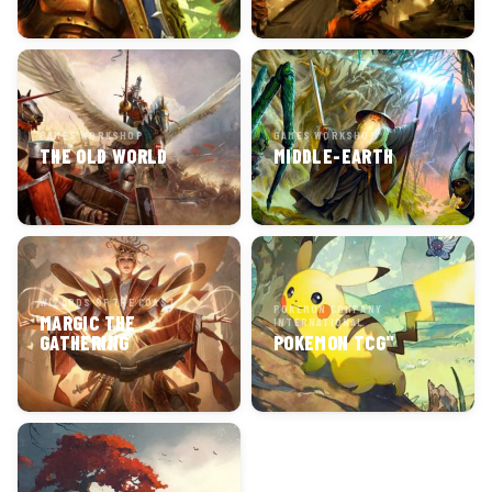
GAMES WORKSHOP
GAMES WORKSHOP
THE OLD WORLD
MIDDLE-EARTH
WIZARDS OF THE COAST
POKEMON COMPANY
MARGIC THE
INTERNATIONAL
GATHERING
POKEMON TCG"