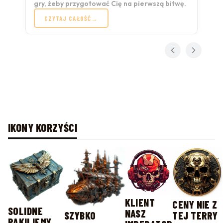
gry, żeby przygotować Cię na pierwszą bitwę.
CZYTAJ CAŁOŚĆ
IKONY KORZYŚCI
KLIENT
CENY NIE Z
SOLIDNE
NASZ
SZYBKO
TEJ TERRY
PAKUJEMY