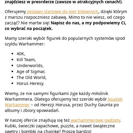
znajdziesz w preorderze (zawsze w atrakcyjnych cenach!)
.
Oferujemy
zestawy startowe do gier bitewnych
, dzięki którym
z marszu rozpoczniesz zabawę. Mimo to nie wiesz, od czego
zacząć? Nie martw się!
Napisz do nas, a my podpowiemy Ci,
co wybrać na początek.
Mamy szeroki wybór figurek do popularnych systemów spod
szyldu Warhammer:
40K,
Kill Team,
Underworlds,
Age of Sigmar,
The Old World,
Horus Heresy.
Wiemy, że nie samymi figurkami żyje każdy miłośnik
Warhammera. Dlatego oferujemy też szeroki wybór
książek
Warhammer
– od Herezji Horusa, przez Duchy Gaunta po
albumy i zbiory opowiadań.
W naszej ofercie znajdują się też
warhammerowe gadżety
.
Kubki, świeczki zapachowe, puzzle, a nawet świąteczne
swetry i bombki na choinkę? Proszę bardzo!