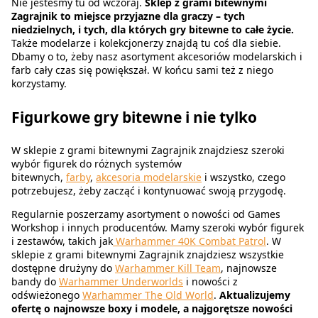
Nie jesteśmy tu od wczoraj.
Sklep z grami bitewnymi
Zagrajnik to miejsce przyjazne dla graczy – tych
niedzielnych, i tych, dla których gry bitewne to całe życie.
Także modelarze i kolekcjonerzy znajdą tu coś dla siebie.
Dbamy o to, żeby nasz asortyment akcesoriów modelarskich i
farb cały czas się powiększał. W końcu sami też z niego
korzystamy.
Figurkowe gry bitewne i nie tylko
W sklepie z grami bitewnymi Zagrajnik znajdziesz szeroki
wybór figurek do różnych systemów
bitewnych,
farby
,
akcesoria modelarskie
i wszystko, czego
potrzebujesz, żeby zacząć i kontynuować swoją przygodę.
Regularnie poszerzamy asortyment o nowości od Games
Workshop i innych producentów. Mamy szeroki wybór figurek
i zestawów, takich jak
Warhammer 40K
Combat Patrol
. W
sklepie z grami bitewnymi Zagrajnik znajdziesz wszystkie
dostępne drużyny do
Warhammer Kill Team
, najnowsze
bandy do
Warhammer Underworlds
i nowości z
odświeżonego
Warhammer The Old World
.
Aktualizujemy
ofertę o najnowsze boxy i modele, a najgorętsze nowości