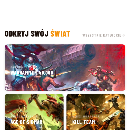
ODKRYJ SWÓJ
ŚWIAT
WSZYSTKIE KATEGORIE
GAMES WORKSHOP
WARHAMMER 40,000
GAMES WORKSHOP
GAMES WORKSHOP
AGE OF SIGMAR
KILL TEAM