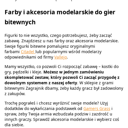
Farby i akcesoria modelarskie do gier
bitewnych
Figurki to nie wszystko, czego potrzebujesz, żeby zacząć
zabawę. Znajdziesz u nas farby oraz akcesoria modelarskie.
Swoje figurki bitewne pomalujesz oryginalnymi
farbami
Citadel
lub popularnymi wśród modelarzy
odpowiednikami od firmy
Vallejo
.
Mamy wszystko, co pozwoli Ci rozpocząć zabawę – kostki do
gry, pędzelki i kleje.
Możesz w jednym zamówieniu
skompletować zestaw, który pozwoli Ci zacząć przygodę z
dowolnym systemem z naszej oferty
. W sklepie z grami
bitewnymi Zagrajnik dbamy, żeby każdy gracz był zadowolony
z zakupów.
Trochę pograłeś i chcesz wyróżnić swoje modele? Użyj
dodatków do wykańczania podstawek od
Gamers Grass
i
spraw, żeby Twoja armia wzbudzała podziw i zazdrość u
innych graczy. Sprawdź akcesoria modelarskie i wybierz coś
dla siebie.