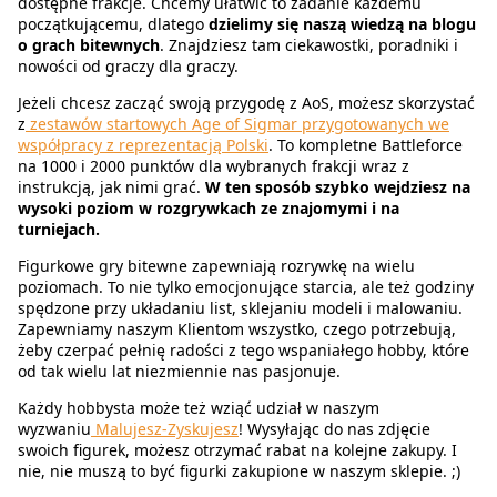
dostępne frakcje. Chcemy ułatwić to zadanie każdemu
początkującemu, dlatego
dzielimy się naszą wiedzą na blogu
o grach bitewnych
. Znajdziesz tam ciekawostki, poradniki i
nowości od graczy dla graczy.
Jeżeli chcesz zacząć swoją przygodę z AoS, możesz skorzystać
z
zestawów startowych Age of Sigmar przygotowanych we
współpracy z reprezentacją Polski
. To kompletne Battleforce
na 1000 i 2000 punktów dla wybranych frakcji wraz z
instrukcją, jak nimi grać.
W ten sposób szybko wejdziesz na
wysoki poziom w rozgrywkach ze znajomymi i na
turniejach.
Figurkowe gry bitewne zapewniają rozrywkę na wielu
poziomach. To nie tylko emocjonujące starcia, ale też godziny
spędzone przy układaniu list, sklejaniu modeli i malowaniu.
Zapewniamy naszym Klientom wszystko, czego potrzebują,
żeby czerpać pełnię radości z tego wspaniałego hobby, które
od tak wielu lat niezmiennie nas pasjonuje.
Każdy hobbysta może też wziąć udział w naszym
wyzwaniu
Malujesz-Zyskujesz
! Wysyłając do nas zdjęcie
swoich figurek, możesz otrzymać rabat na kolejne zakupy. I
nie, nie muszą to być figurki zakupione w naszym sklepie. ;)