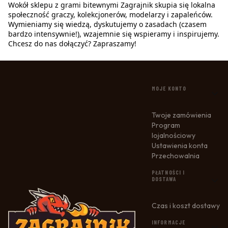
Wokół sklepu z grami bitewnymi Zagrajnik skupia się lokalna
społeczność graczy, kolekcjonerów, modelarzy i zapaleńców.
Wymieniamy się wiedzą, dyskutujemy o zasadach (czasem
bardzo intensywnie!), wzajemnie się wspieramy i inspirujemy.
Chcesz do nas dołączyć? Zapraszamy!
LINKI W STOPCE
MOJE KONTO
Twoje zamówienia
Program
lojalnościowy
Ustawienia konta
Przechowalnia
PŁATNOŚCI I
DOSTAWA
Czas i koszt dostawy
INFORMACJE