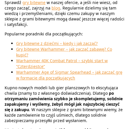
Sprawdź
gry bitewne
w naszej ofercie, a jeśli nie wiesz, od
czego zacząć, zajrzyj na
blog
. Regularnie dzielimy się tam
wiedzą i przemyśleniami, dzięki czemu zakupy w naszym
sklepie z grami bitewnymi mogą dawać jeszcze więcej radości
i satysfakcji.
Popularne poradniki dla początkujących:
Gry bitewne z dziećmi – kiedy i jak zacząć?
Gry bitewne Warhammer – jak zacząć zabawę? Co
kupić?
Warhammer 40K Combat Patrol – szybki start w
“Czterdziestce”
Warhammer Age of Sigmar Spearhead – jak zacząć grę
w formacie dla początkujących
Kupno nowych modeli lub gier planszowych to ekscytująca
chwila (znamy to z własnego doświadczenia). Dlatego
po
otrzymaniu zamówienia szybko je skompletujemy, solidnie
zapakujemy i wyślemy, żebyś mógł jak najszybciej cieszyć
się z zakupu
. W naszym sklepie z grami bitewnymi wiemy, że
każde zamówienie to czyjś uśmiech, dlatego solidnie
zabezpieczamy przesyłki przed wysłaniem.