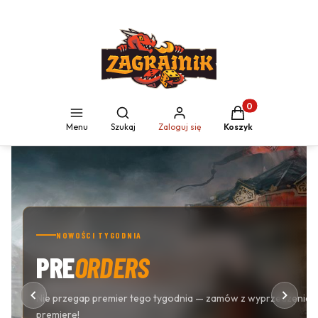
Produkty w koszyku
Otwórz wyszukiwarkę
Menu
Szukaj
Zaloguj się
Koszyk
NOWOŚCI TYGODNIA
PRE
ORDERS
Nie przegap premier tego tygodnia — zamów z wyprzedzeniem
premierę!