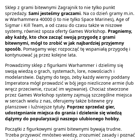
Sklep z grami bitewnymi Zagrajnik to nie tylko punkt
sprzedaży.
Sami jesteśmy graczami
. Na co dzień gramy m.in.
w Warhammera 40000 (i to nie tylko Space Marines), Age of
Sigmar i Kill Team, a od czasu do czasu także w niszowe
systemy, również spoza oferty Games Workshop.
Pragniemy,
aby każdy, kto chce zacząć swoją przygodę z grami
bitewnymi, mógł to zrobić w jak najbardziej przyjemny
sposób.
Pomagamy więc rozpocząć tę wspaniałą przygodę i
kontynuować ją przez kolejne lata.
Prowadzimy sklep z figurkami Warhammer i dzielimy się
swoją wiedzą o grach, systemach, lore, nowościach i
modelarstwie. Dążymy do tego, żeby każdy wierny poddany
Imperatora mógł prowadzić w bój jego niezliczone armie (lub
wręcz przeciwnie, rzucać im wyzwanie). Chociaż stworzone
przez Games Workshop systemy zajmują szczególne miejsca
w sercach wielu z nas, oferujemy także bitewne gry
planszowe i luźniejsze tytuły.
Poprzez sprzedaż gier,
udostępnianie miejsca do grania i dzielenie się wiedzą
dążymy do popularyzacji naszego ulubionego hobby.
Początki z figurkowymi grami bitewnymi bywają trudne.
Trzeba przyswoić mnóstwo wiedzy, zrozumieć zasady i poznać