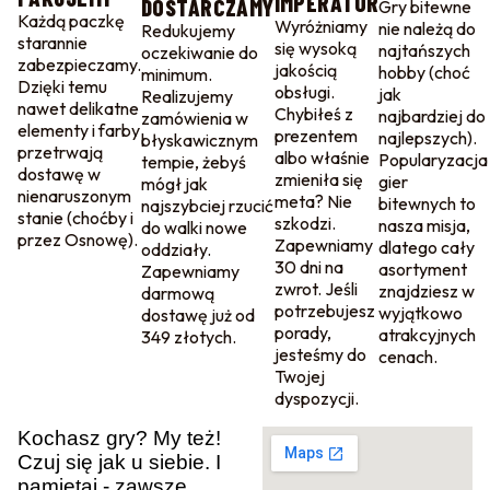
IMPERATOR
DOSTARCZAMY
Gry bitewne
Każdą paczkę
Wyróżniamy
nie należą do
Redukujemy
starannie
się wysoką
najtańszych
oczekiwanie do
zabezpieczamy.
jakością
hobby (choć
minimum.
Dzięki temu
obsługi.
jak
Realizujemy
nawet delikatne
Chybiłeś z
najbardziej do
zamówienia w
elementy i farby
prezentem
najlepszych).
błyskawicznym
przetrwają
albo właśnie
Popularyzacja
tempie, żebyś
dostawę w
zmieniła się
gier
mógł jak
nienaruszonym
meta? Nie
bitewnych to
najszybciej rzucić
stanie (choćby i
szkodzi.
nasza misja,
do walki nowe
przez Osnowę).
Zapewniamy
dlatego cały
oddziały.
30 dni na
asortyment
Zapewniamy
zwrot. Jeśli
znajdziesz w
darmową
potrzebujesz
wyjątkowo
dostawę już od
porady,
atrakcyjnych
349 złotych.
jesteśmy do
cenach.
Twojej
dyspozycji.
Kochasz gry? My też!
Czuj się jak u siebie. I
pamiętaj - zawsze