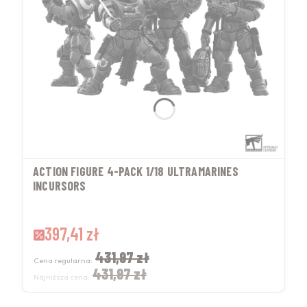
ACTION FIGURE 4-PACK 1/18 ULTRAMARINES
INCURSORS
Cena promocyjna
397,41 zł
431,97 zł
Cena regularna:
431,97 zł
Najniższa cena: