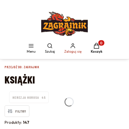
Produkty w koszyku
Otwórz wyszukiwarkę
Menu
Szukaj
Zaloguj się
Koszyk
PRZEJDŹ DO:
ZAGRAJNIK
KSIĄŻKI
HEREZJA HORUSA
45
FILTRY
Produkty:
147