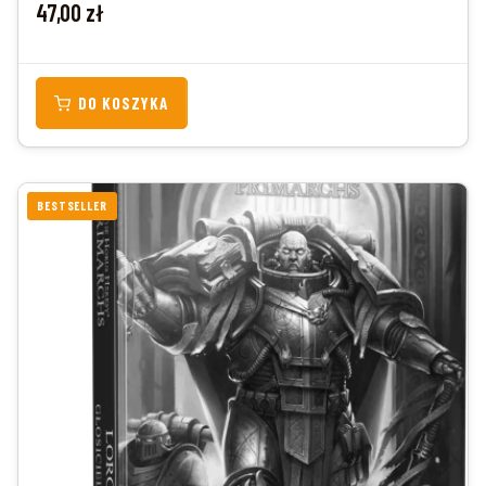
Cena
47,00 zł
DO KOSZYKA
BESTSELLER