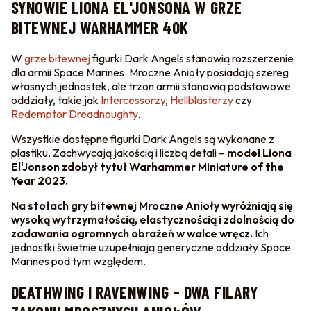
SYNOWIE LIONA EL'JONSONA W GRZE
BITEWNEJ WARHAMMER 40K
W
grze bitewnej
figurki Dark Angels stanowią rozszerzenie
dla armii Space Marines. Mroczne Anioły posiadają szereg
własnych jednostek, ale trzon armii stanowią podstawowe
oddziały, takie jak
Intercessorzy
,
Hellblasterzy
czy
Redemptor Dreadnoughty
.
Wszystkie dostępne figurki Dark Angels są wykonane z
plastiku. Zachwycają jakością i liczbą detali –
model Liona
El'Jonson zdobył tytuł Warhammer Miniature of the
Year 2023.
Na stołach gry bitewnej Mroczne Anioły wyróżniają się
wysoką wytrzymałością, elastycznością i zdolnością do
zadawania ogromnych obrażeń w walce wręcz.
Ich
jednostki świetnie uzupełniają generyczne oddziały Space
Marines pod tym względem.
DEATHWING I RAVENWING – DWA FILARY