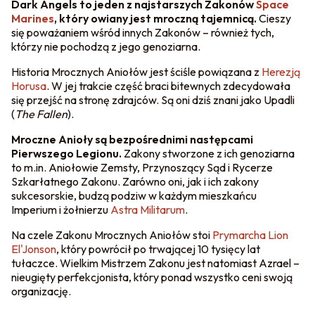
Dark Angels to jeden z najstarszych Zakonów
Space
Marines
, który owiany jest mroczną tajemnicą.
Cieszy
się poważaniem wśród innych Zakonów – również tych,
którzy nie pochodzą z jego genoziarna.
Historia Mrocznych Aniołów jest ściśle powiązana z
Herezją
Horusa
. W jej trakcie część braci bitewnych zdecydowała
się przejść na stronę zdrajców. Są oni dziś znani jako Upadli
(
The Fallen
).
Mroczne Anioły są bezpośrednimi następcami
Pierwszego Legionu.
Zakony stworzone z ich genoziarna
to m.in. Aniołowie Zemsty, Przynoszący Sąd i Rycerze
Szkarłatnego Zakonu. Zarówno oni, jak i ich zakony
sukcesorskie, budzą podziw w każdym mieszkańcu
Imperium i żołnierzu
Astra Militarum
.
Na czele Zakonu Mrocznych Aniołów stoi
Prymarcha
Lion
El'Jonson
, który powrócił po trwającej 10 tysięcy lat
tułaczce. Wielkim Mistrzem Zakonu jest natomiast Azrael –
nieugięty perfekcjonista, który ponad wszystko ceni swoją
organizację.