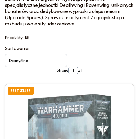
specjalistyczne jednostki Deathwing i Ravenwing, unikalnych
bohaterów oraz dedykowane wypraski z ulepszeniami
(Upgrade Sprues). Sprawdź asortyment Zagrajnik.shop i
rozbuduj swoje siły uderzeniowe.
Produkty:
15
LISTA PRODUKTÓW
Sortowanie:
Domyślne
Strona
z 1
BESTSELLER