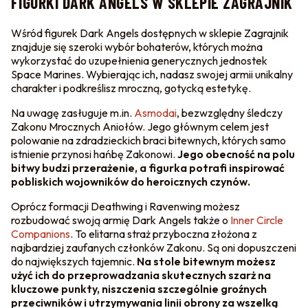
FIGURKI DARK ANGELS W SKLEPIE ZAGRAJNIK
Wśród figurek Dark Angels dostępnych w sklepie Zagrajnik
znajduje się szeroki wybór bohaterów, których można
wykorzystać do uzupełnienia generycznych jednostek
Space Marines. Wybierając ich, nadasz swojej armii unikalny
charakter i podkreślisz mroczną, gotycką estetykę.
Na uwagę zasługuje m.in.
Asmodai
, bezwzględny śledczy
Zakonu Mrocznych Aniołów. Jego głównym celem jest
polowanie na zdradzieckich braci bitewnych, których samo
istnienie przynosi hańbę Zakonowi.
Jego obecność na polu
bitwy budzi przerażenie, a figurka potrafi inspirować
pobliskich wojowników do heroicznych czynów.
Oprócz formacji Deathwing i Ravenwing możesz
rozbudować swoją armię Dark Angels także o
Inner Circle
Companions
. To elitarna straż przyboczna złożona z
najbardziej zaufanych członków Zakonu. Są oni dopuszczeni
do największych tajemnic.
Na stole bitewnym możesz
użyć ich do przeprowadzania skutecznych szarż na
kluczowe punkty, niszczenia szczególnie groźnych
przeciwników i utrzymywania linii obrony za wszelką