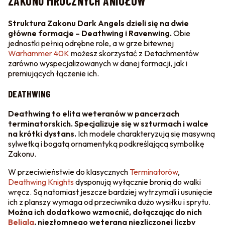
ZAKONU MROCZNYCH ANIOŁÓW
Struktura Zakonu Dark Angels dzieli się na dwie
główne formacje – Deathwing i Ravenwing.
Obie
jednostki pełnią odrębne role, a w grze bitewnej
Warhammer 40K
możesz skorzystać z Detachmentów
zarówno wyspecjalizowanych w danej formacji, jak i
premiujących łączenie ich.
DEATHWING
Deathwing to elita weteranów w pancerzach
terminatorskich. Specjalizuje się w szturmach i walce
na krótki dystans.
Ich modele charakteryzują się masywną
sylwetką i bogatą ornamentyką podkreślającą symbolikę
Zakonu.
W przeciwieństwie do klasycznych
Terminatorów
,
Deathwing Knights
dysponują wyłącznie bronią do walki
wręcz. Są natomiast jeszcze bardziej wytrzymali i usunięcie
ich z planszy wymaga od przeciwnika dużo wysiłku i sprytu.
Można ich dodatkowo wzmocnić, dołączając do nich
Beliala
, niezłomnego weterana niezliczonej liczby