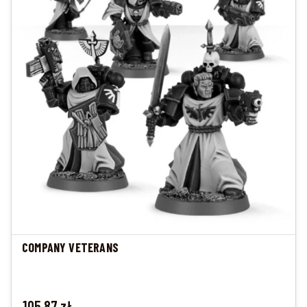
COMPANY VETERANS
Cena
105,87 zł