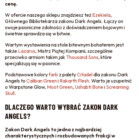
cenę.
W ofercie naszego sklepu znajdziesz też
Ezekiela
,
Głównego Bibliotekarza zakonu Dark Angels. Łączy on
swoje psioniczne zdolności z doświadczeniem bojowym i
świetnie sprawdza się w bitwie.
Wartym wystawienia na stole bitewnym bohaterem jest
także
Lazarus
, Mistrz Piątej Kompanii, szczególnie
przeciwko armiom takim jak
Thousand Sons
, które
specjalizują się w psionice.
Podstawowe kolory
farb
z palety
Citadel
dla zakonu Dark
Angels to
Caliban Green
i
Rakarth Flesh
. Warto je uzupełnić
o Warpstone Glow,
Moot Green
,
Ushabti Bone
i
Screaming
Skull
.
DLACZEGO WARTO WYBRAĆ ZAKON DARK
ANGELS?
Zakon Dark Angels to jedna z najbardziej
charakterystycznych i rozbudowanych frakcji w