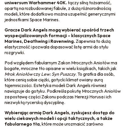
uniwersum Warhammer 40K.
łączy silną tożsamość,
opartą na rozbudowanej fabule, z dużą różnorodnością
modeli, które dodatkowo można uzupełnić generycznymi
jednostkami Space Marines.
Gracze Dark Angels mogą wybierać spośród trzech
wyspecjalizowanych formacji – klasycznych Space
Marines, Deathwing i Ravenwing.
Zapewnia to dużą
elastyczność i pozwala dopasować listę armii do stylu
rozgrywki.
Pod względem fabularnym Zakon Mrocznych Aniołów ma
bogate, mroczne tło opisane w wielu książkach, takich jak
Mrok Aniołów
czy
Lew: Syn Puszczy
. To gratka dla osób,
które cenią sobie ciężki, gotycki klimat owiany aurą
tajemniczości. Estetyka modeli Dark Angels również
nawiązuje do gotyku. Podkreśla pokutę Mrocznych Aniołów
za postawę części Zakonu podczas Herezji Horusa i ich
niezwykłą rycerską dyscyplinę.
Wybierając armię Dark Angels, zyskujesz dostęp do
wielu ciekawych modeli i opcji taktycznych, a także
fabularnego tła
, które może urozmaicić zarówno