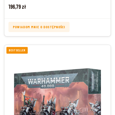
Cena
196,79 zł
POWIADOM MNIE O DOSTĘPNOŚCI
BESTSELLER