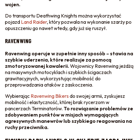
wojen.
Do transportu Deathwing Knights można wykorzystać
pojazd
Land Raider
, który pozwala na wykonanie szarży po
opuszczeniu go nawet wtedy, gdy już się ruszył.
RAVENWING
Ravenwing operuje w zupełnie inny sposób – stawia na
szybkie uderzenia, które realizuje za pomocą
zmotoryzowanej kawalerii.
Wojownicy Ravenwing jeżdżą
na masywnych motocyklach i szybkich ścigaczach
grawitacyjnych, wykorzystując mobilność do
przeprowadzania ataków z zaskoczenia.
Wybierając
Ravenwing Bikers
do swojej armii, zyskujesz
mobilność i elastyczność, której brak rycerzom w
pancerzach Terminatorów.
To rozwiązanie problemów ze
zdobywaniem punktów w misjach wymagających
agresywnych manewrów lub szybkiego reagowania na
ruchy przeciwnika.