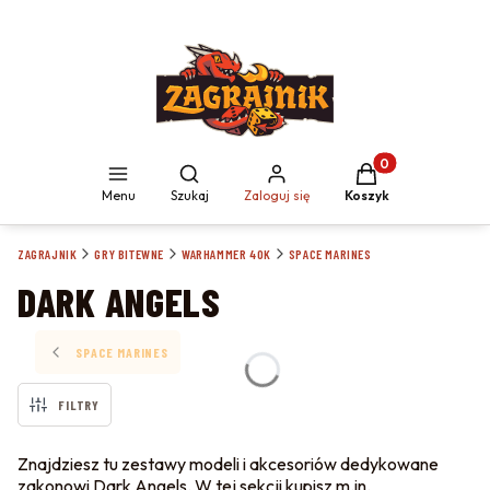
Produkty w koszyku
Otwórz wyszukiwarkę
Menu
Szukaj
Zaloguj się
Koszyk
ZAGRAJNIK
GRY BITEWNE
WARHAMMER 40K
SPACE MARINES
DARK ANGELS
SPACE MARINES
FILTRY
Znajdziesz tu zestawy modeli i akcesoriów dedykowane
zakonowi Dark Angels. W tej sekcji kupisz m.in.