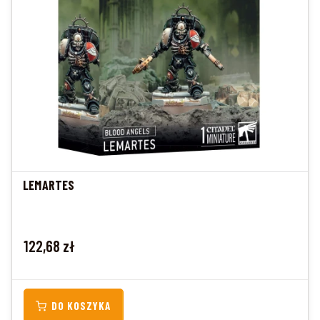
LEMARTES
Cena
122,68 zł
DO KOSZYKA