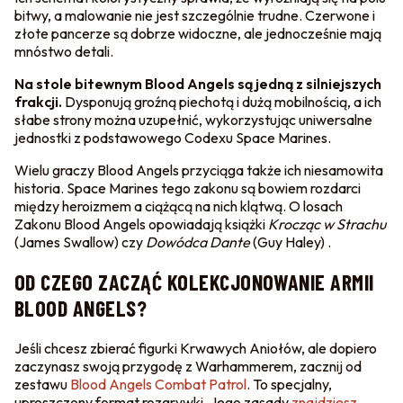
bitwy, a malowanie nie jest szczególnie trudne. Czerwone i
złote pancerze są dobrze widoczne, ale jednocześnie mają
mnóstwo detali.
Na stole bitewnym Blood Angels są jedną z silniejszych
frakcji.
Dysponują groźną piechotą i dużą mobilnością, a ich
słabe strony można uzupełnić, wykorzystując uniwersalne
jednostki z podstawowego Codexu Space Marines.
Wielu graczy Blood Angels przyciąga także ich niesamowita
historia. Space Marines tego zakonu są bowiem rozdarci
między heroizmem a ciążącą na nich klątwą. O losach
Zakonu Blood Angels opowiadają książki
Krocząc w Strachu
(James Swallow) czy
Dowódca Dante
(Guy Haley) .
OD CZEGO ZACZĄĆ KOLEKCJONOWANIE ARMII
BLOOD ANGELS?
Jeśli chcesz zbierać figurki Krwawych Aniołów, ale dopiero
zaczynasz swoją przygodę z Warhammerem, zacznij od
zestawu
Blood Angels Combat Patrol
. To specjalny,
uproszczony format rozgrywki. Jego zasady
znajdziesz