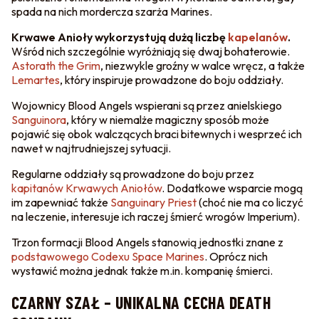
spada na nich mordercza szarża Marines.
Krwawe Anioły wykorzystują dużą liczbę
kapelanów
.
Wśród nich szczególnie wyróżniają się dwaj bohaterowie.
Astorath the Grim
, niezwykle groźny w walce wręcz, a także
Lemartes
, który inspiruje prowadzone do boju oddziały.
Wojownicy Blood Angels wspierani są przez anielskiego
Sanguinora
, który w niemalże magiczny sposób może
pojawić się obok walczących braci bitewnych i wesprzeć ich
nawet w najtrudniejszej sytuacji.
Regularne oddziały są prowadzone do boju przez
kapitanów Krwawych Aniołów
. Dodatkowe wsparcie mogą
im zapewniać także
Sanguinary Priest
(choć nie ma co liczyć
na leczenie, interesuje ich raczej śmierć wrogów Imperium).
Trzon formacji Blood Angels stanowią jednostki znane z
podstawowego Codexu Space Marines
. Oprócz nich
wystawić można jednak także m.in. kompanię śmierci.
CZARNY SZAŁ – UNIKALNA CECHA DEATH