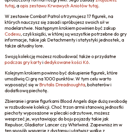
tutaj
, a
opis zestawu Krwawych Aniołów tutaj
.
W zestawie Combat Patrol otrzymujesz 17 figurek, na
których nauczysz się zasad i spróbujesz swoich sił w
modelarstwie. Następnym krokiem powinien być zakup
Codexu
, czyli książki, w której są wszystkie potrzebne do gry
informacje, takie jak Detachmenty i statystyki jednostek, a
także aktualny lore.
Swoją kolekcję możesz rozbudować także o przydatne
podczas gry karty
i
dedykowane kości K6
.
Kolejnym krokiem powinno być dokupienie figurek, które
umożliwią Ci grę na 1000 punktów. W tym celu warto
wyposażyć się w
Brutalis Dreadnoughta
, bohaterów i
dodatkową piechotę.
Zbieranie i granie figurkami Blood Angels daje dużą swobodę
w rozbudowie kolekcji. Choć trzon armii stanowią jednostki
piechoty wyposażone w plecaki odrzutowe, możesz
wesprzeć je, wystawiając do boju pojazdy takie jak
Repulsor, Gladiator Lancer czy Whirlwind. Zapewnisz im w
ten sposób wsparcie z dystansu i ułatwisz walkę z