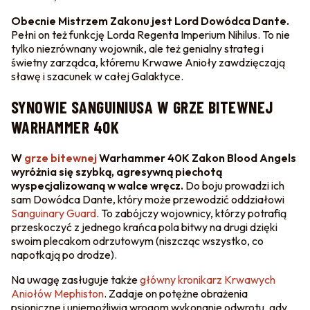
Obecnie Mistrzem Zakonu jest Lord Dowódca Dante.
Pełni on też funkcję Lorda Regenta Imperium Nihilus. To nie
tylko niezrównany wojownik, ale też genialny strateg i
świetny zarządca, któremu Krwawe Anioły zawdzięczają
sławę i szacunek w całej Galaktyce.
SYNOWIE SANGUINIUSA W GRZE BITEWNEJ
WARHAMMER 40K
W
grze bitewnej
Warhammer 40K Zakon Blood Angels
wyróżnia się szybką, agresywną piechotą
wyspecjalizowaną w walce wręcz.
Do boju prowadzi ich
sam Dowódca Dante, który może przewodzić oddziałowi
Sanguinary Guard
. To zabójczy wojownicy, którzy potrafią
przeskoczyć z jednego krańca pola bitwy na drugi dzięki
swoim plecakom odrzutowym (niszcząc wszystko, co
napotkają po drodze).
Na uwagę zasługuje także
główny kronikarz Krwawych
Aniołów Mephiston
. Zadaje on potężne obrażenia
psioniczne i uniemożliwia wrogom wykonanie odwrotu, gdy