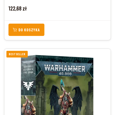
Cena
122,68 zł
DO KOSZYKA
BESTSELLER