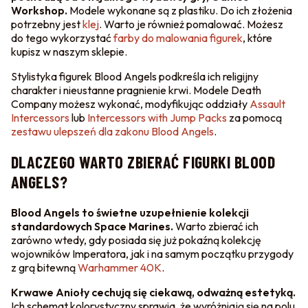
Workshop.
Modele wykonane są z plastiku. Do ich złożenia
potrzebny jest
klej
. Warto je również pomalować. Możesz
do tego wykorzystać
farby do malowania figurek
, które
kupisz w naszym sklepie.
Stylistyka figurek Blood Angels podkreśla ich religijny
charakter i nieustanne pragnienie krwi. Modele Death
Company możesz wykonać, modyfikując oddziały
Assault
Intercessors
lub
Intercessors with Jump Packs
za pomocą
zestawu ulepszeń dla zakonu Blood Angels
.
DLACZEGO WARTO ZBIERAĆ FIGURKI BLOOD
ANGELS?
Blood Angels to świetne uzupełnienie kolekcji
standardowych Space Marines.
Warto zbierać ich
zarówno wtedy, gdy posiada się już pokaźną kolekcję
wojowników Imperatora, jak i na samym początku przygody
z grą bitewną
Warhammer 40K
.
Krwawe Anioły cechują się ciekawą, odważną estetyką.
Ich schemat kolorystyczny sprawia, że wyróżniają się na polu