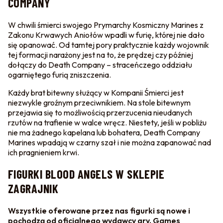
COMPANY
W chwili śmierci swojego Prymarchy Kosmiczny Marines z
Zakonu Krwawych Aniołów wpadli w furię, której nie dało
się opanować. Od tamtej pory praktycznie każdy wojownik
tej formacji narażony jest na to, że prędzej czy później
dołączy do Death Company – straceńczego oddziału
ogarniętego furią zniszczenia.
Każdy brat bitewny służący w Kompanii Śmierci jest
niezwykle groźnym przeciwnikiem. Na stole bitewnym
przejawia się to możliwością przerzucenia nieudanych
rzutów na trafienie w walce wręcz. Niestety, jeśli w pobliżu
nie ma żadnego kapelana lub bohatera, Death Company
Marines wpadają w czarny szał i nie można zapanować nad
ich pragnieniem krwi.
FIGURKI BLOOD ANGELS W SKLEPIE
ZAGRAJNIK
Wszystkie oferowane przez nas figurki są nowe i
pochodzą od oficjalnego wydawcy gry, Games