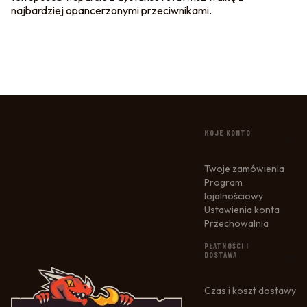
najbardziej opancerzonymi przeciwnikami.
LINKI W STOPCE
MOJE KONTO
Twoje zamówienia
Program
lojalnościowy
Ustawienia konta
Przechowalnia
PŁATNOŚCI I
DOSTAWA
Czas i koszt dostawy