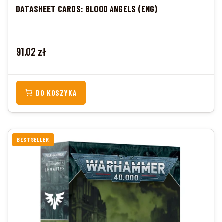
DATASHEET CARDS: BLOOD ANGELS (ENG)
Cena
91,02 zł
DO KOSZYKA
BESTSELLER