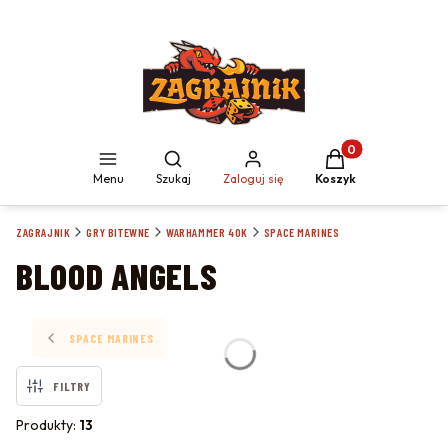
Produkty w koszyku
Otwórz wyszukiwarkę
Menu
Szukaj
Zaloguj się
Koszyk
ZAGRAJNIK
GRY BITEWNE
WARHAMMER 40K
SPACE MARINES
BLOOD ANGELS
SPACE MARINES
FILTRY
Produkty:
13