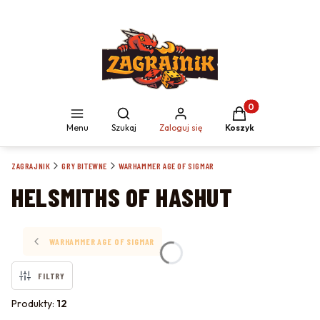
Produkty w koszyku
Otwórz wyszukiwarkę
Menu
Szukaj
Zaloguj się
Koszyk
ZAGRAJNIK
GRY BITEWNE
WARHAMMER AGE OF SIGMAR
HELSMITHS OF HASHUT
WARHAMMER AGE OF SIGMAR
FILTRY
Produkty:
12