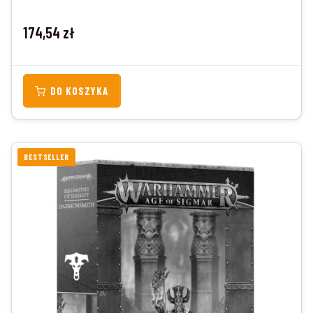
Cena
174,54 zł
DO KOSZYKA
BESTSELLER