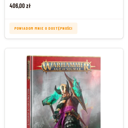
Cena
406,00 zł
POWIADOM MNIE O DOSTĘPNOŚCI