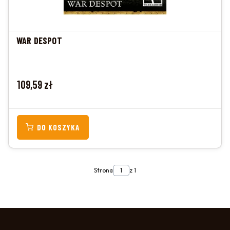
WAR DESPOT
Cena
109,59 zł
DO KOSZYKA
Strona
z 1