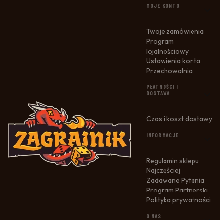
LINKI W STOPCE
MOJE KONTO
Twoje zamówienia
Program
lojalnościowy
Ustawienia konta
Przechowalnia
PŁATNOŚCI I
DOSTAWA
Czas i koszt dostawy
INFORMACJE
Regulamin sklepu
Najczęściej
Zadawane Pytania
Program Partnerski
Polityka prywatności
O NAS