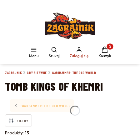
Produkty w koszyku
Otwórz wyszukiwarkę
Menu
Szukaj
Zaloguj się
Koszyk
ZAGRAJNIK
GRY BITEWNE
WARHAMMER: THE OLD WORLD
TOMB KINGS OF KHEMRI
WARHAMMER: THE OLD WORLD
FILTRY
Produkty:
13