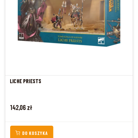
LICHE PRIESTS
Cena
142,06 zł
DO KOSZYKA