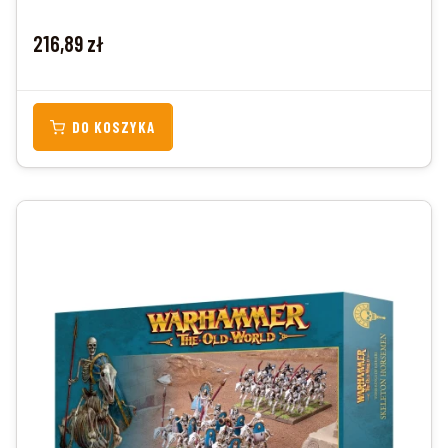
Cena
216,89 zł
DO KOSZYKA