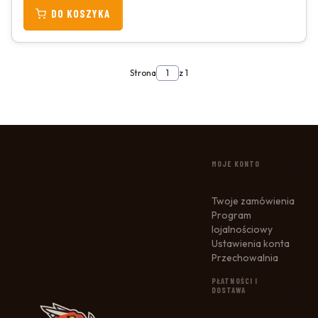
DO KOSZYKA
Strona
z 1
LINKI W STOPCE
MOJE KONTO
Twoje zamówienia
Program
lojalnościowy
Ustawienia konta
Przechowalnia
PŁATNOŚCI I
DOSTAWA