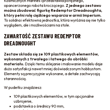
Kosmicznych Marines i przedstawia potężnego,
opancerzonego robota kroczącego.
Z jednego zestawu
można zbudować figurkę Redemptor Dreadnoughta,
który pełni rolę ciężkiego wsparcia w armii Imperium.
To solidna i efektowna jednostka, która wyróżnia się nie tylko
wyglądem, ale i możliwościami na stole.
ZAWARTOŚĆ ZESTAWU REDEMPTOR
DREADNOUGHT
Zestaw składa się ze 109 plastikowych elementów,
wykonanych z trwałego i łatwego do obróbki
materiału.
Dzięki temu sklejanie i malowanie modelu daje
dużo satysfakcji nawet mniej doświadczonym hobbystom.
Elementy są precyzyjnie wykonane, a detale zachwycają
starannością.
W pudełku znajdziesz:
109 plastikowych elementów, w tym opcjonalne
uzbrojenie,
podstawka o średnicy 90 mm,