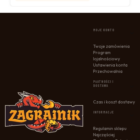
LINKI W STOPCE
MOJE KONTO
Twoje zamówienia
Program
lojalnościowy
Ustawienia konta
Przechowalnia
PŁATNOŚCI I
DOSTAWA
Czas i koszt dostawy
INFORMACJE
Regulamin sklepu
Najczęściej