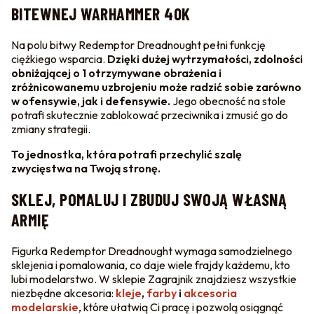
BITEWNEJ WARHAMMER 40K
Na polu bitwy Redemptor Dreadnought pełni funkcję
ciężkiego wsparcia.
Dzięki dużej wytrzymałości, zdolności
obniżającej o 1 otrzymywane obrażenia i
zróżnicowanemu uzbrojeniu może radzić sobie zarówno
w ofensywie, jak i defensywie.
Jego obecność na stole
potrafi skutecznie zablokować przeciwnika i zmusić go do
zmiany strategii.
To jednostka, która potrafi przechylić szalę
zwycięstwa na Twoją stronę.
SKLEJ, POMALUJ I ZBUDUJ SWOJĄ WŁASNĄ
ARMIĘ
Figurka Redemptor Dreadnought wymaga samodzielnego
sklejenia i pomalowania, co daje wiele frajdy każdemu, kto
lubi modelarstwo. W sklepie Zagrajnik znajdziesz wszystkie
niezbędne akcesoria:
kleje
,
farby
i
akcesoria
modelarskie
, które ułatwią Ci pracę i pozwolą osiągnąć