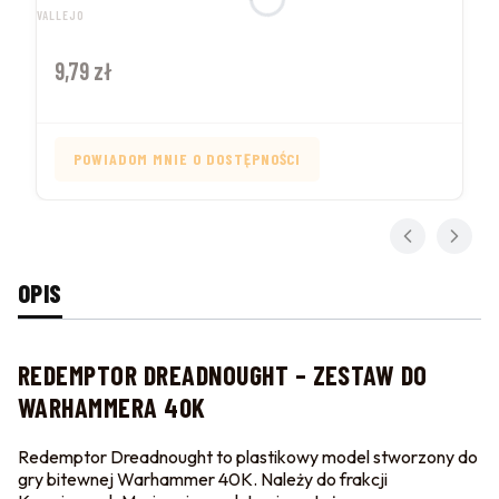
PRODUCENT
VALLEJO
Cena
9,79 zł
POWIADOM MNIE O DOSTĘPNOŚCI
OPIS
REDEMPTOR DREADNOUGHT – ZESTAW DO
WARHAMMERA 40K
Redemptor Dreadnought to plastikowy model stworzony do
gry bitewnej Warhammer 40K. Należy do frakcji