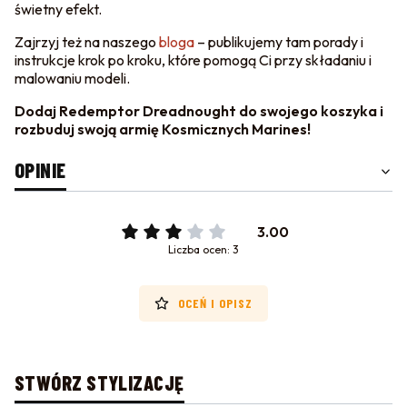
świetny efekt.
Zajrzyj też na naszego
bloga
– publikujemy tam porady i
instrukcje krok po kroku, które pomogą Ci przy składaniu i
malowaniu modeli.
Dodaj Redemptor Dreadnought do swojego koszyka i
rozbuduj swoją armię Kosmicznych Marines!
OPINIE
3.00
Liczba ocen: 3
OCEŃ I OPISZ
STWÓRZ STYLIZACJĘ