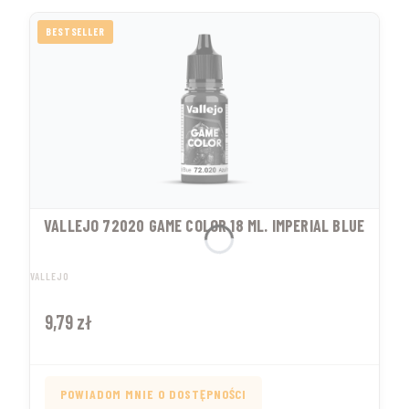
BESTSELLER
VALLEJO 72020 GAME COLOR 18 ML. IMPERIAL BLUE
PRODUCENT
VALLEJO
Cena
9,79 zł
POWIADOM MNIE O DOSTĘPNOŚCI