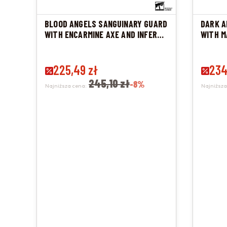
BLOOD ANGELS SANGUINARY GUARD
DARK A
WITH ENCARMINE AXE AND INFERNO
WITH M
PISTOL
Cena promocyjna
225,49 zł
Cena 
234
245,10 zł
-8%
Najniższa cena:
Najniższa