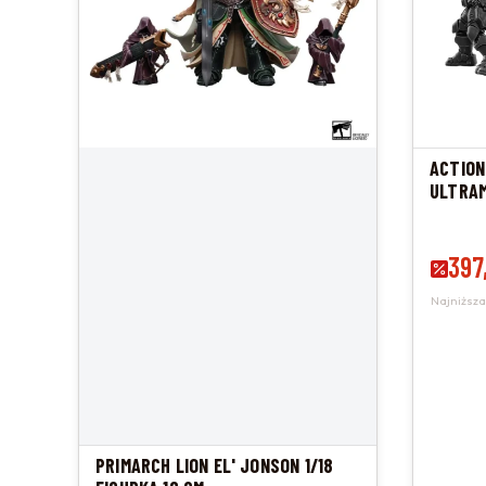
ACTION
ULTRAM
Cena 
397
Najniższa
PRIMARCH LION EL' JONSON 1/18