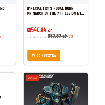
AND
IMPERIAL FISTS ROGAL DORN
PRIMARCH OF THE 7TH LEGION 1/18
FIGURKA 12 CM
Cena promocyjna
540,84 zł
587,87 zł
%
-8%
Najniższa cena:
DO KOSZYKA
OKAZJA