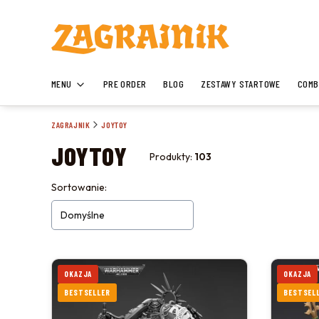
MENU
PRE ORDER
BLOG
ZESTAWY STARTOWE
COMB
ZAGRAJNIK
JOYTOY
JOYTOY
Produkty:
103
LISTA PRODUKTÓW
Sortowanie:
Domyślne
OKAZJA
OKAZJA
BESTSELLER
BESTSEL