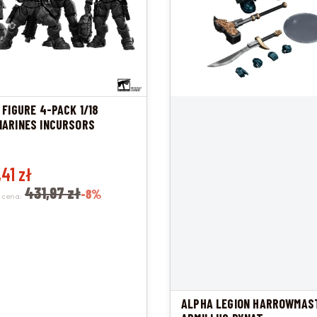
 FIGURE 4-PACK 1/18
ARINES INCURSORS
promocyjna
,41 zł
431,97 zł
-8%
 cena:
ALPHA LEGION HARROWMAS