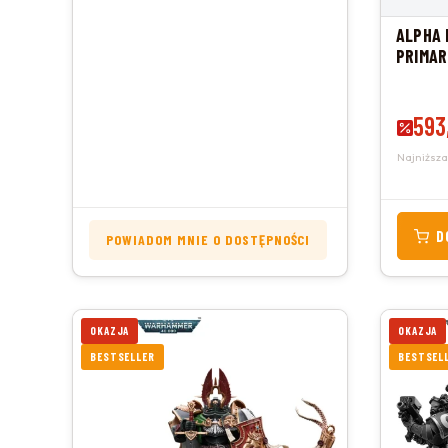
ALPHA 
PRIMAR
Cena 
593
Najniższa
D
POWIADOM MNIE O DOSTĘPNOŚCI
OKAZJA
OKAZJA
BESTSELLER
BESTSEL