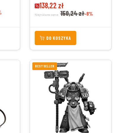
Cena promocyjna
138,22 zł
%
150,24 zł
-8%
Najniższa cena:
DO KOSZYKA
BESTSELLER