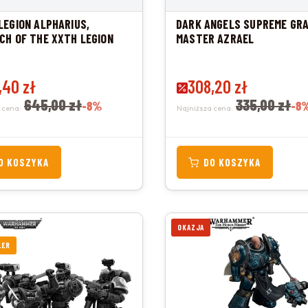
LEGION ALPHARIUS,
DARK ANGELS SUPREME GR
CH OF THE XXTH LEGION
MASTER AZRAEL
promocyjna
,40 zł
Cena promocyjna
308,20 zł
645,00 zł
335,00 zł
-8%
-8
 cena:
Najniższa cena:
O KOSZYKA
DO KOSZYKA
OKAZJA
LER