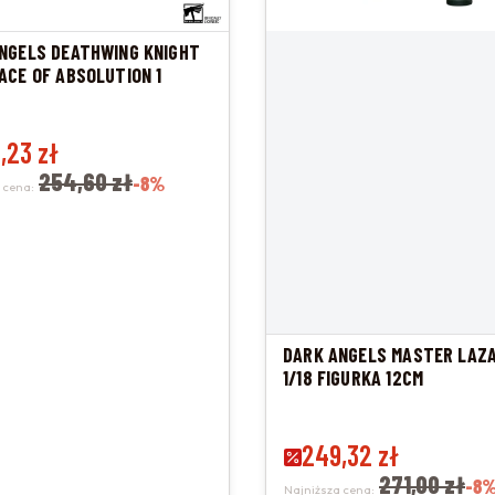
NGELS DEATHWING KNIGHT
ACE OF ABSOLUTION 1
promocyjna
,23 zł
254,60 zł
-8%
 cena:
DARK ANGELS MASTER LAZ
1/18 FIGURKA 12CM
Cena promocyjna
249,32 zł
271,00 zł
-8
Najniższa cena: