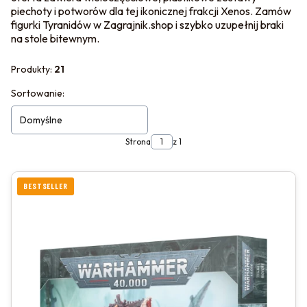
piechoty i potworów dla tej ikonicznej frakcji Xenos. Zamów
figurki Tyranidów w Zagrajnik.shop i szybko uzupełnij braki
na stole bitewnym.
Produkty:
21
LISTA PRODUKTÓW
Sortowanie:
Domyślne
Strona
z 1
BESTSELLER