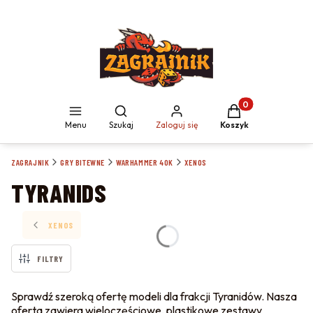
Produkty w koszyku
Otwórz wyszukiwarkę
Menu
Szukaj
Zaloguj się
Koszyk
ZAGRAJNIK
GRY BITEWNE
WARHAMMER 40K
XENOS
TYRANIDS
XENOS
FILTRY
Sprawdź szeroką ofertę modeli dla frakcji Tyranidów. Nasza
oferta zawiera wieloczęściowe, plastikowe zestawy