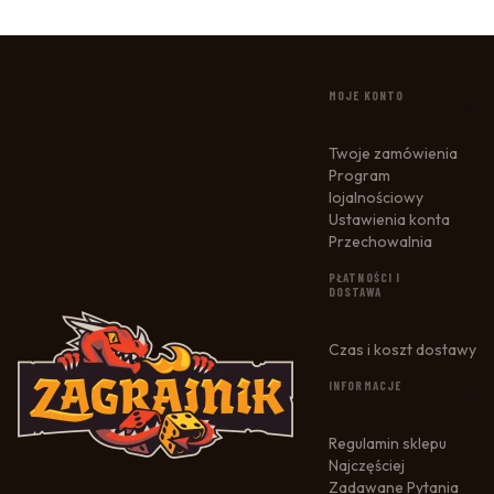
LINKI W STOPCE
MOJE KONTO
Twoje zamówienia
Program
lojalnościowy
Ustawienia konta
Przechowalnia
PŁATNOŚCI I
DOSTAWA
Czas i koszt dostawy
INFORMACJE
Regulamin sklepu
Najczęściej
Zadawane Pytania