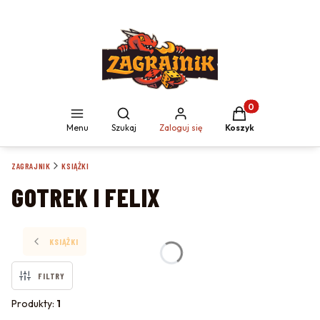
Produkty w koszyku
Otwórz wyszukiwarkę
Menu
Szukaj
Zaloguj się
Koszyk
ZAGRAJNIK
KSIĄŻKI
GOTREK I FELIX
KSIĄŻKI
FILTRY
Produkty:
1