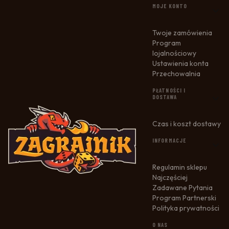
LINKI W STOPCE
MOJE KONTO
Twoje zamówienia
Program
lojalnościowy
Ustawienia konta
Przechowalnia
PŁATNOŚCI I
DOSTAWA
Czas i koszt dostawy
INFORMACJE
Regulamin sklepu
Najczęściej
Zadawane Pytania
Program Partnerski
Polityka prywatności
O NAS