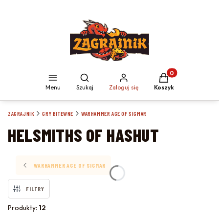
Produkty w koszyku
Otwórz wyszukiwarkę
Menu
Szukaj
Zaloguj się
Koszyk
ZAGRAJNIK
GRY BITEWNE
WARHAMMER AGE OF SIGMAR
HELSMITHS OF HASHUT
WARHAMMER AGE OF SIGMAR
FILTRY
Produkty:
12