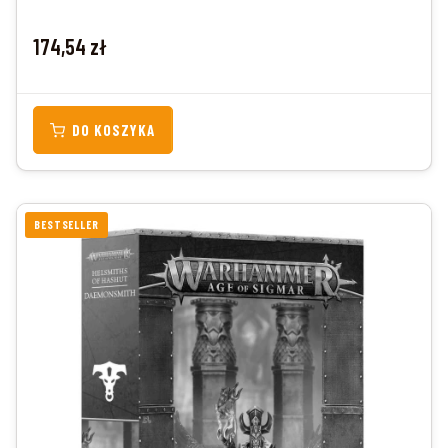
Cena
174,54 zł
DO KOSZYKA
BESTSELLER