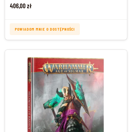
Cena
406,00 zł
POWIADOM MNIE O DOSTĘPNOŚCI