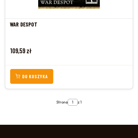
WAR DESPOT
Cena
109,59 zł
DO KOSZYKA
Strona
z 1