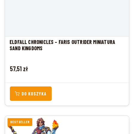
ELDFALL CHRONICLES – FARIS OUTRIDER MINIATURA
SAND KINGDOMS
Cena
57,51 zł
DO KOSZYKA
BESTSELLER