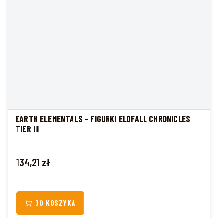
EARTH ELEMENTALS – FIGURKI ELDFALL CHRONICLES
TIER III
Cena
134,21 zł
DO KOSZYKA