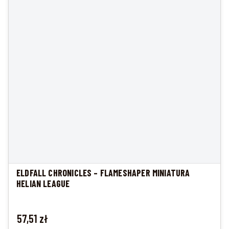
ELDFALL CHRONICLES – FLAMESHAPER MINIATURA
HELIAN LEAGUE
Cena
57,51 zł