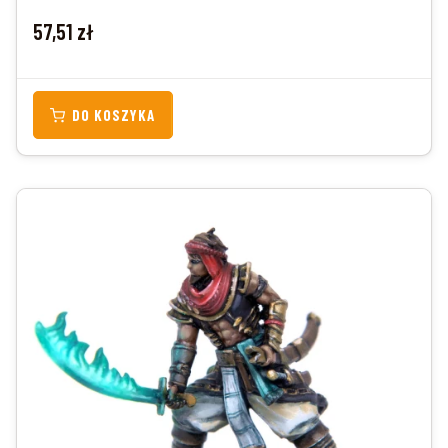
Cena
57,51 zł
DO KOSZYKA