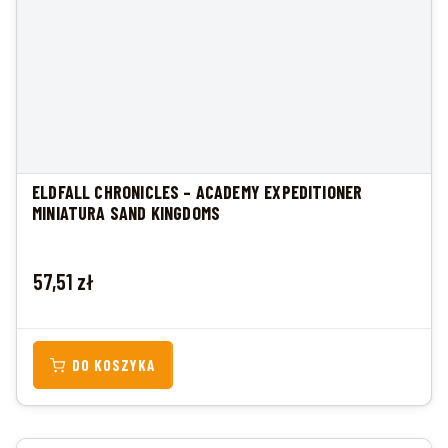
ELDFALL CHRONICLES – ACADEMY EXPEDITIONER
MINIATURA SAND KINGDOMS
Cena
57,51 zł
DO KOSZYKA