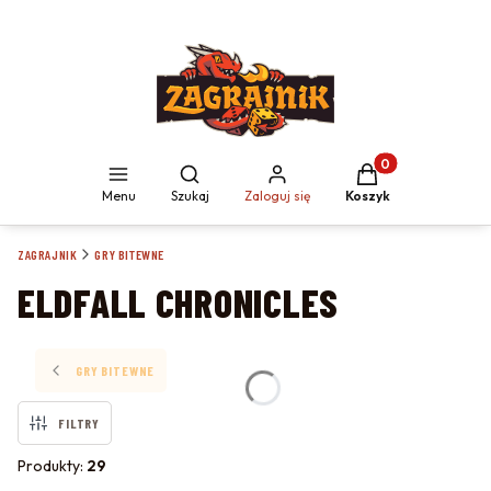
Produkty w koszyku
Otwórz wyszukiwarkę
Menu
Szukaj
Zaloguj się
Koszyk
ZAGRAJNIK
GRY BITEWNE
ELDFALL CHRONICLES
GRY BITEWNE
FILTRY
Produkty:
29