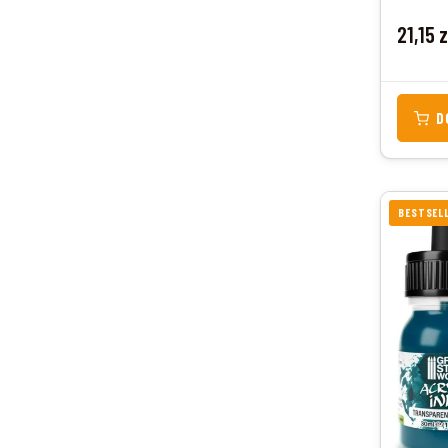
Cena
21,15 
D
BESTSEL