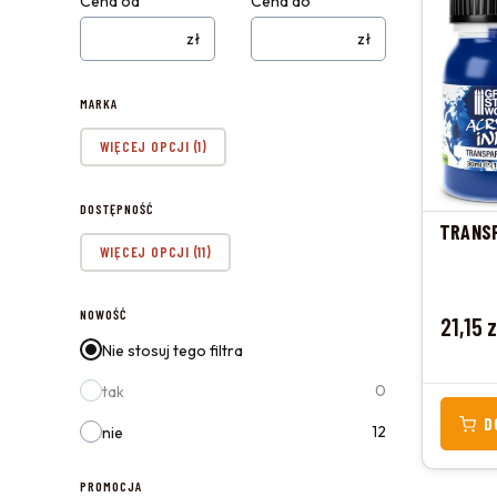
Cena od
Cena do
zł
zł
MARKA
Marka
WIĘCEJ OPCJI (1)
DOSTĘPNOŚĆ
TRANSP
Dostępność
WIĘCEJ OPCJI (11)
NOWOŚĆ
Cena
21,15 
Nie stosuj tego filtra
0
tak
D
12
nie
PROMOCJA