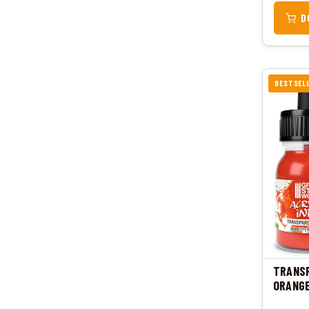
D
BESTSEL
TRANSP
ORANG