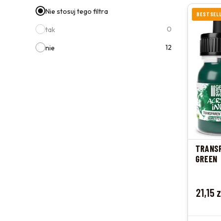
Nie stosuj tego filtra
BESTSEL
0
tak
12
nie
TRANSP
GREEN
Cena
21,15 