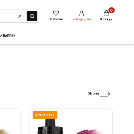
Produkty w kosz
Wyczyść
Szukaj
Ulubione
Zaloguj się
Koszyk
ARHAMMER
Strona
z 1
BESTSELLER