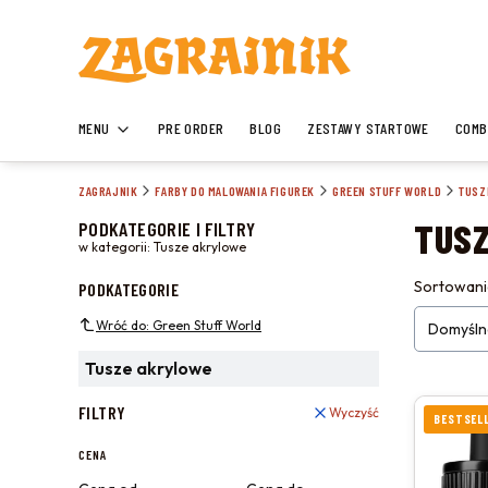
MENU
PRE ORDER
BLOG
ZESTAWY STARTOWE
COMB
ZAGRAJNIK
FARBY DO MALOWANIA FIGUREK
GREEN STUFF WORLD
TUSZ
TUS
PODKATEGORIE I FILTRY
w kategorii: Tusze akrylowe
LISTA
Sortowani
PODKATEGORIE
Wróć do: Green Stuff World
Domyśln
Tusze akrylowe
FILTRY
Wyczyść
BESTSEL
CENA