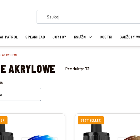
AT PATROL
SPEARHEAD
JOYTOY
KSIĄŻKI
KOSTKI
GADŻETY W
E AKRYLOWE
ZE AKRYLOWE
Produkty:
12
 PRODUKTÓW
e:
e
LER
BESTSELLER