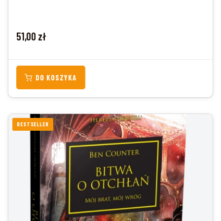
Cena
51,00 zł
DO KOSZYKA
BESTSELLER