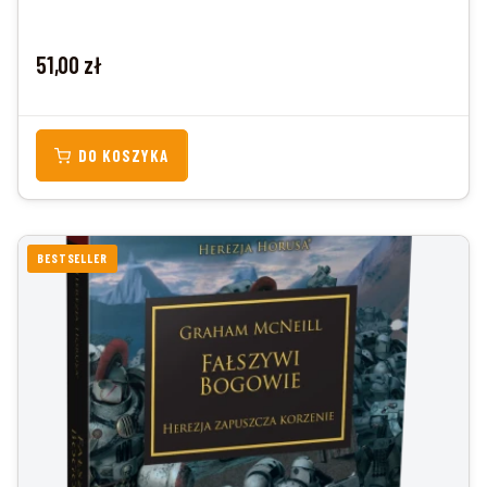
Cena
51,00 zł
DO KOSZYKA
BESTSELLER