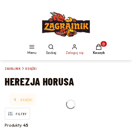
Produkty w koszyku
Otwórz wyszukiwarkę
Menu
Szukaj
Zaloguj się
Koszyk
ZAGRAJNIK
KSIĄŻKI
HEREZJA HORUSA
KSIĄŻKI
FILTRY
Produkty:
45