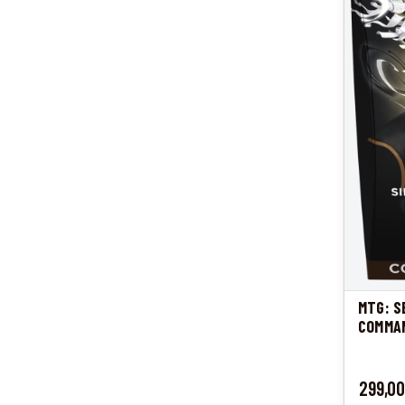
MTG: S
COMMAN
INFLUE
Cena
299,00