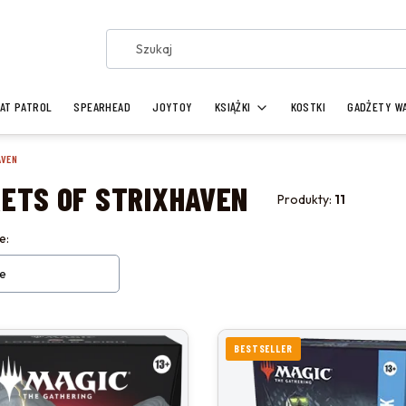
AT PATROL
SPEARHEAD
JOYTOY
KSIĄŻKI
KOSTKI
GADŻETY W
AVEN
ETS OF STRIXHAVEN
Produkty:
11
 PRODUKTÓW
e:
e
BESTSELLER