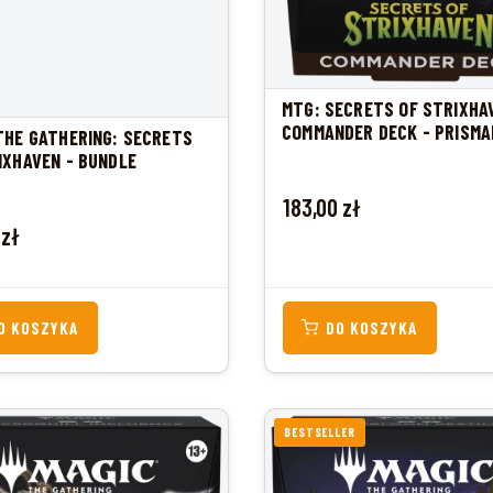
MTG: SECRETS OF STRIXHA
COMMANDER DECK - PRISMA
THE GATHERING: SECRETS
ARTISTRY
IXHAVEN - BUNDLE
Cena
183,00 zł
 zł
O KOSZYKA
DO KOSZYKA
BESTSELLER