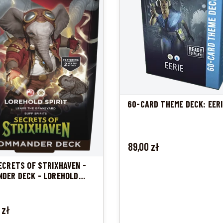
60-CARD THEME DECK: EERI
Cena
89,00 zł
ECRETS OF STRIXHAVEN -
DER DECK - LOREHOLD
 zł