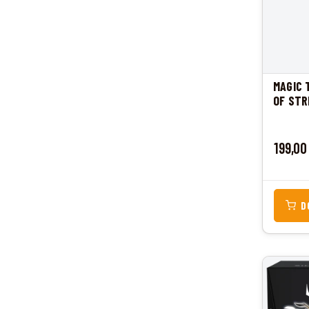
MAGIC 
OF STR
Cena
199,00
D