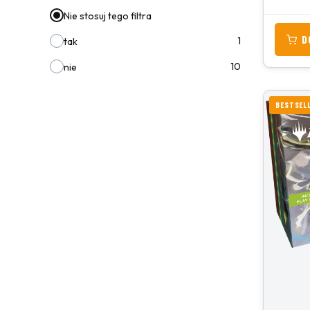
Nie stosuj tego filtra
D
1
tak
10
nie
BESTSEL