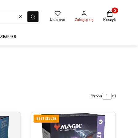
Produkty w kosz
Wyczyść
Szukaj
Ulubione
Zaloguj się
Koszyk
ARHAMMER
Strona
z 1
BESTSELLER