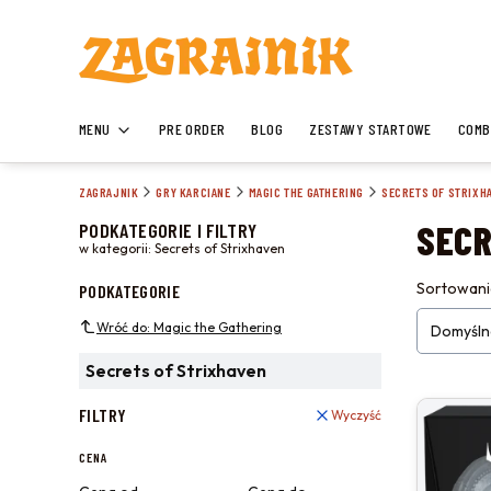
MENU
PRE ORDER
BLOG
ZESTAWY STARTOWE
COMB
ZAGRAJNIK
GRY KARCIANE
MAGIC THE GATHERING
SECRETS OF STRIXH
SECR
PODKATEGORIE I FILTRY
w kategorii: Secrets of Strixhaven
LISTA
Sortowani
PODKATEGORIE
Wróć do: Magic the Gathering
Domyśln
Secrets of Strixhaven
FILTRY
Wyczyść
CENA