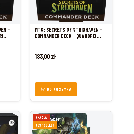
VEN -
MTG: SECRETS OF STRIXHAVEN -
RI
COMMANDER DECK - QUANDRIX
UNLIMITED
Cena
183,00 zł
DO KOSZYKA
OKAZJA
BESTSELLER