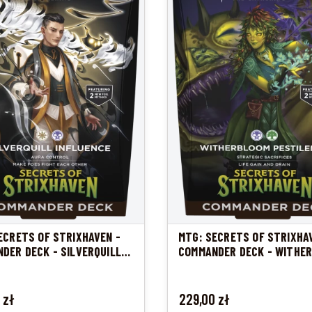
ECRETS OF STRIXHAVEN -
MTG: SECRETS OF STRIXHA
DER DECK - SILVERQUILL
COMMANDER DECK - WITHE
NCE
PESTILENCE
Cena
 zł
229,00 zł