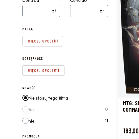
Cena od
Cena do
zł
zł
MARKA
Marka
WIĘCEJ OPCJI (1)
DOSTĘPNOŚĆ
Dostępność
WIĘCEJ OPCJI (11)
NOWOŚĆ
Nie stosuj tego filtra
MTG: S
COMMAN
0
tak
SPIRIT
11
nie
Cena
183,00
PROMOCJA