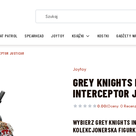
AT PATROL
SPEARHEAD
JOYTOY
KSIĄŻKI
KOSTKI
GADŻETY W
EPTOR JUSTICAR
Joytoy
GREY KNIGHTS
INTERCEPTOR 
0.00
(Oceny: 0 Recenz
WYBIERZ
GREY KNIGHTS I
KOLEKCJONERSKA FIGURK