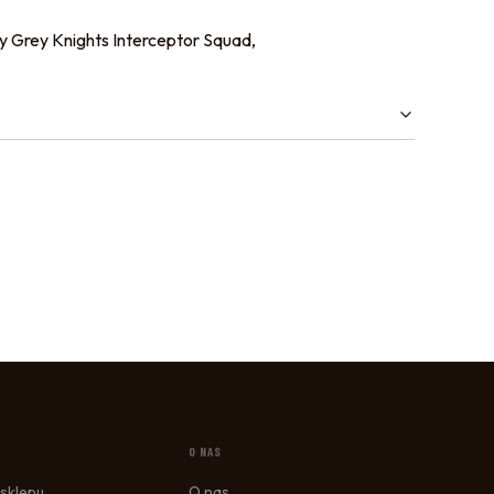
y Grey Knights Interceptor Squad,
O NAS
sklepu
O nas