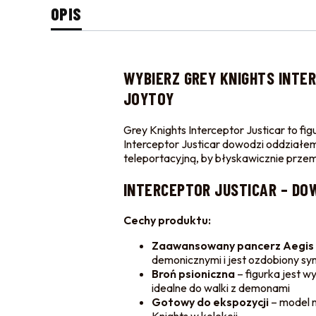
OPIS
WYBIERZ
GREY KNIGHTS INTE
JOYTOY
Grey Knights Interceptor Justicar to f
Interceptor Justicar dowodzi oddziałe
teleportacyjną, by błyskawicznie przem
INTERCEPTOR JUSTICAR – DO
Cechy produktu:
Zaawansowany pancerz Aegis
demonicznymi i jest ozdobiony s
Broń psioniczna
– figurka jest w
idealne do walki z demonami
Gotowy do ekspozycji
– model 