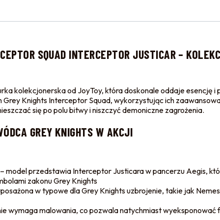
RCEPTOR SQUAD INTERCEPTOR JUSTICAR – KOLEK
igurka kolekcjonerska od JoyToy, która doskonale oddaje esencję 
m Grey Knights Interceptor Squad, wykorzystując ich zaawansowan
ieszczać się po polu bitwy i niszczyć demoniczne zagrożenia.
WÓDCA GREY KNIGHTS W AKCJI
– model przedstawia Interceptor Justicara w pancerzu Aegis, k
ymbolami zakonu Grey Knights
yposażona w typowe dla Grey Knights uzbrojenie, takie jak Nemes
nie wymaga malowania, co pozwala natychmiast wyeksponować fi