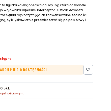
r to figurka kolekcjonerska od JoyToy, która doskonale
ego wojownika Imperium. Interceptor Justicar dowodzi
ptor Squad, wykorzystując ich zaawansowane zdolności
jną, by błyskawicznie przemieszczać się po polu bitwy i
.
stępny
ADOM MNIE O DOSTĘPNOŚCI
0 pkt
.
lojalnościowym.