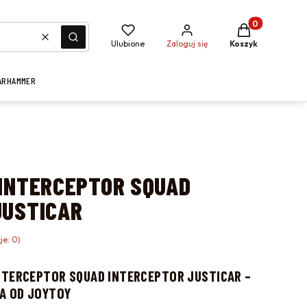
Produkty w kosz
Wyczyść
Szukaj
Ulubione
Zaloguj się
Koszyk
ARHAMMER
 INTERCEPTOR SQUAD
JUSTICAR
je: 0)
NTERCEPTOR SQUAD INTERCEPTOR JUSTICAR –
A OD JOYTOY