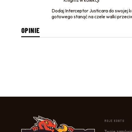
Knights w kolekcji
Dodaj Interceptor Justicara do swojej
gotowego stanąć na czele walki przec
OPINIE
LINKI W 
MOJE KONTO
Twoje zamówi