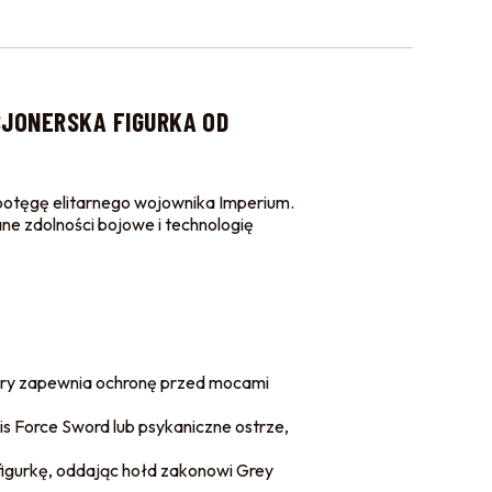
CJONERSKA FIGURKA OD
i potęgę elitarnego wojownika Imperium.
e zdolności bojowe i technologię
tóry zapewnia ochronę przed mocami
is Force Sword lub psykaniczne ostrze,
gurkę, oddając hołd zakonowi Grey