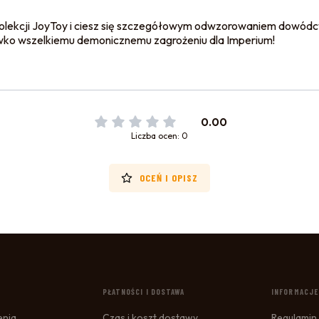
 kolekcji JoyToy i ciesz się szczegółowym odwzorowaniem dowódc
iwko wszelkiemu demonicznemu zagrożeniu dla Imperium!
0.00
Liczba ocen: 0
OCEŃ I OPISZ
STOPCE
PŁATNOŚCI I DOSTAWA
INFORMACJE
enia
Czas i koszt dostawy
Regulamin 