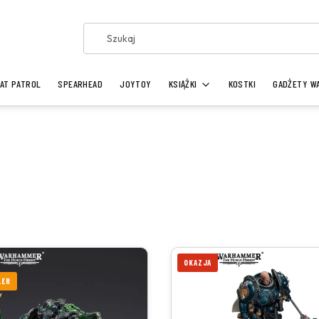
AT PATROL
SPEARHEAD
JOYTOY
KSIĄŻKI
KOSTKI
GADŻETY W
OKAZJA
LER