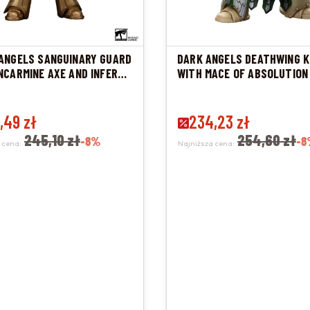
ANGELS SANGUINARY GUARD
DARK ANGELS DEATHWING K
NCARMINE AXE AND INFERNO
WITH MACE OF ABSOLUTION 
promocyjna
,49 zł
Cena promocyjna
234,23 zł
245,10 zł
254,60 zł
-8%
-8
 cena:
Najniższa cena: