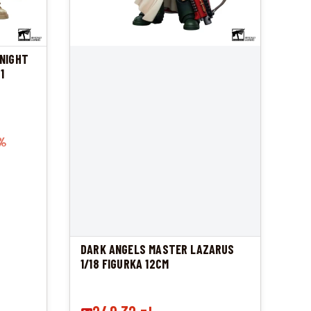
NIGHT
1
%
DARK ANGELS MASTER LAZARUS
1/18 FIGURKA 12CM
Cena promocyjna