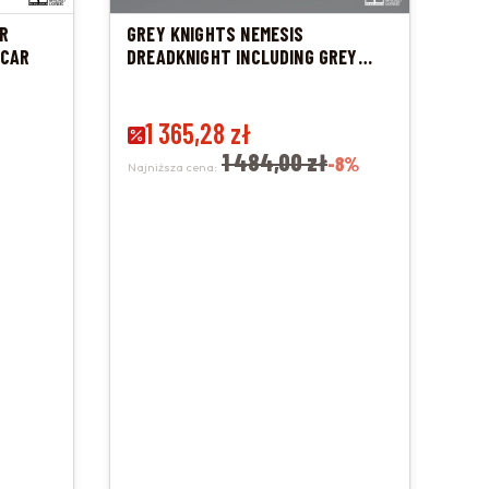
R
GREY KNIGHTS NEMESIS
ICAR
DREADKNIGHT INCLUDING GREY
KNIGHTS TERMINATOR CADDON
VIBOVA
Cena promocyjna
1 365,28 zł
1 484,00 zł
-8%
Najniższa cena: