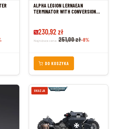
TER
ALPHA LEGION LERNAEAN
TERMINATOR WITH CONVERSION
BEAM CANNON
Cena promocyjna
230,92 zł
251,00 zł
%
-8%
Najniższa cena:
DO KOSZYKA
OKAZJA