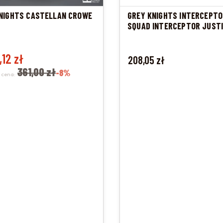
NIGHTS CASTELLAN CROWE
GREY KNIGHTS INTERCEPTO
SQUAD INTERCEPTOR JUST
promocyjna
,12 zł
Cena
208,05 zł
361,00 zł
-8%
 cena: