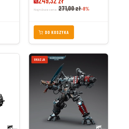
249,32 zł
271,00 zł
-8%
Najniższa cena:
DO KOSZYKA
OKAZJA