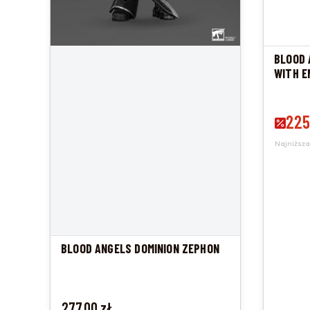
BLOOD 
WITH E
PISTOL
Cena 
225
Najniższa
BLOOD ANGELS DOMINION ZEPHON
Cena
277,00 zł