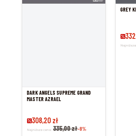
GREY K
Cena 
332
Najniższa
DARK ANGELS SUPREME GRAND
MASTER AZRAEL
Cena promocyjna
308,20 zł
335,00 zł
-8%
Najniższa cena: