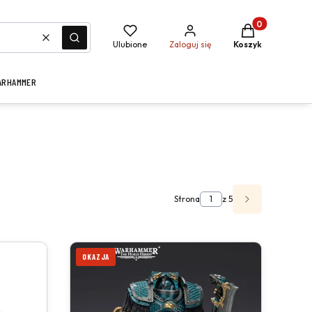
Produkty w kosz
Wyczyść
Szukaj
Ulubione
Zaloguj się
Koszyk
ARHAMMER
Strona
z 5
NASTĘPNE PR
OKAZJA