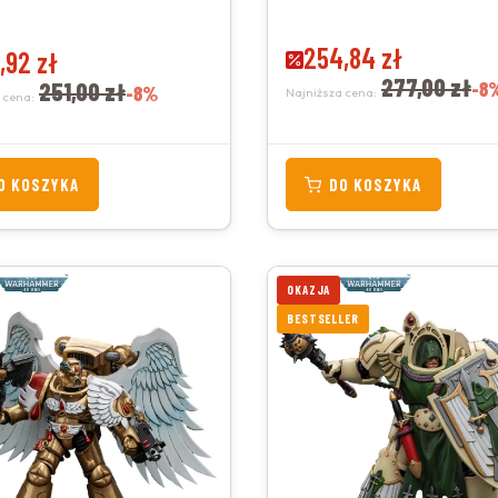
Cena promocyjna
254,84 zł
promocyjna
,92 zł
277,00 zł
251,00 zł
-8
-8%
Najniższa cena:
 cena:
O KOSZYKA
DO KOSZYKA
OKAZJA
BESTSELLER