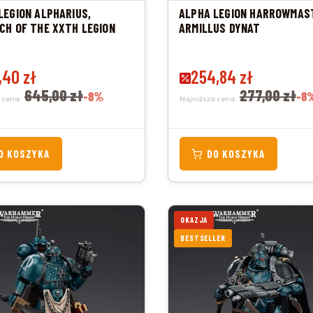
LEGION ALPHARIUS,
ALPHA LEGION HARROWMAS
CH OF THE XXTH LEGION
ARMILLUS DYNAT
promocyjna
,40 zł
Cena promocyjna
254,84 zł
645,00 zł
277,00 zł
-8%
-8
 cena:
Najniższa cena:
O KOSZYKA
DO KOSZYKA
OKAZJA
BESTSELLER