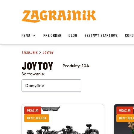
MENU
PRE ORDER
BLOG
ZESTAWY STARTOWE
COMB
ZAGRAJNIK
JOYTOY
JOYTOY
Produkty:
104
LISTA PRODUKTÓW
Sortowanie:
Domyślne
OKAZJA
OKAZJA
BESTSELLER
BESTSEL