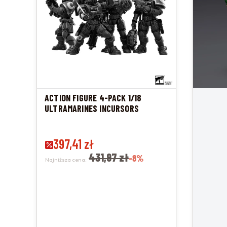
ACTION FIGURE 4-PACK 1/18
ULTRAMARINES INCURSORS
Cena promocyjna
397,41 zł
431,97 zł
-8%
Najniższa cena: