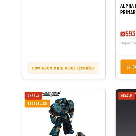
ALPHA 
PRIMAR
Cena 
593
Najniższa
D
POWIADOM MNIE O DOSTĘPNOŚCI
OKAZJA
OKAZJA
BESTSELLER