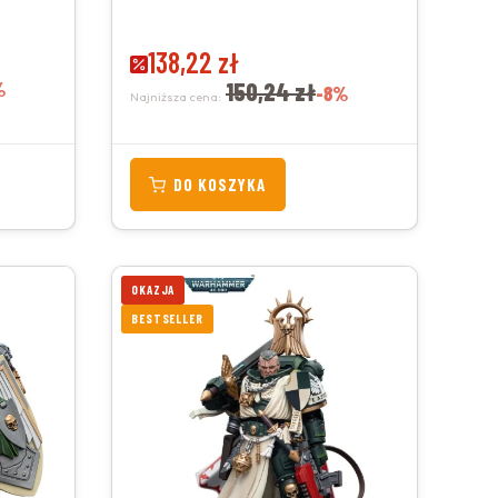
Cena promocyjna
138,22 zł
%
150,24 zł
-8%
Najniższa cena:
DO KOSZYKA
OKAZJA
BESTSELLER