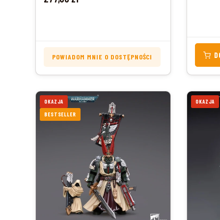
D
POWIADOM MNIE O DOSTĘPNOŚCI
OKAZJA
OKAZJA
BESTSELLER