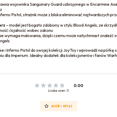
tawia wojownika Sanguinary Guard uzbrojonego w Encarmine Axe, sy
z
erno Pistol, strażnik może z bliska eliminować najtwardszych p
erz
– model jest bogato zdobiony w stylu Blood Angels, ze skrzydł
rność i lojalność wobec zakonu
ie wymaga malowania, dzięki czemu może natychmiast znaleźć swo
Angels
i Inferno Pistol do swojej kolekcji JoyToy i wprowadź na półkę s
iu dla Imperium. Idealny dodatek dla kolekcjonerów i fanów W
0.00
Liczba ocen: 0
OCEŃ I OPISZ