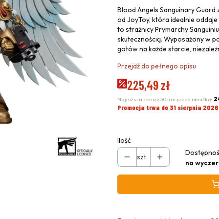
Blood Angels Sanguinary Guard z 
od JoyToy, która idealnie oddaje
to strażnicy Prymarchy Sanguini
skutecznością. Wyposażony w pot
gotów na każde starcie, niezależ
Przejdź do pełnego opisu
225,49 zł
2
Najniższa cena z 30 dni przed obniżką:
Promocja trwa do 31 sierpnia 2026
Ilość
Dostępnoś
szt.
na wyczer