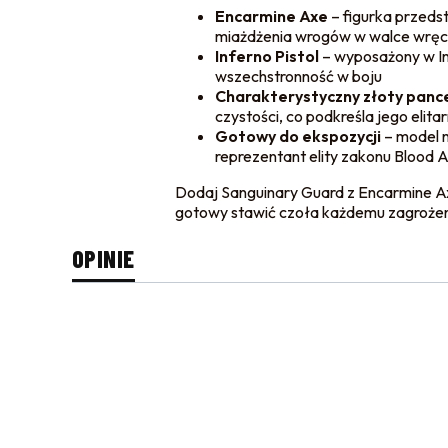
Encarmine Axe
– figurka przeds
miażdżenia wrogów w walce wręc
Inferno Pistol
– wyposażony w Inf
wszechstronność w boju
Charakterystyczny złoty panc
czystości, co podkreśla jego elita
Gotowy do ekspozycji
– model n
reprezentant elity zakonu Blood 
Dodaj Sanguinary Guard z Encarmine Axe 
gotowy stawić czoła każdemu zagrożen
OPINIE