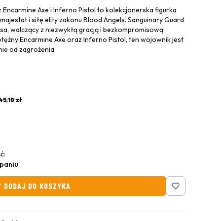
Encarmine Axe i Inferno Pistol to kolekcjonerska figurka
 majestat i siłę elity zakonu Blood Angels. Sanguinary Guard
usa, walczący z niezwykłą gracją i bezkompromisową
ężny Encarmine Axe oraz Inferno Pistol, ten wojownik jest
nie od zagrożenia.
45,10 zł
ć:
paniu
DODAJ DO KOSZYKA