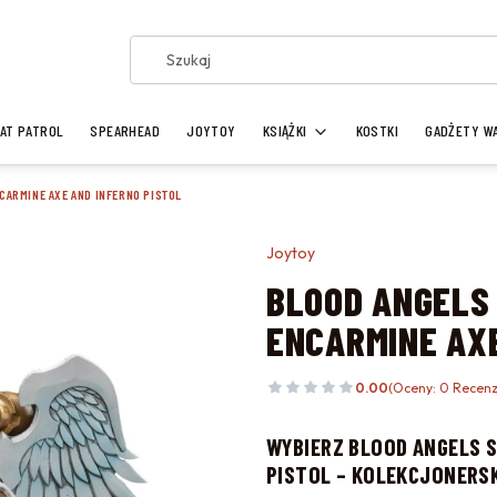
AT PATROL
SPEARHEAD
JOYTOY
KSIĄŻKI
KOSTKI
GADŻETY W
CARMINE AXE AND INFERNO PISTOL
Joytoy
BLOOD ANGELS
ENCARMINE AXE
0.00
(Oceny: 0 Recenz
WYBIERZ
BLOOD ANGELS S
PISTOL – KOLEKCJONERS