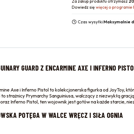
Za zakup produktu otrzymasz
20
Dowiedz się
więcej o programie 
Czas wysyłki:
Maksymalnie d
UINARY GUARD Z ENCARMINE AXE I INFERNO PIST
e Axe i Inferno Pistol to kolekcjonerska figurka od JoyToy, która 
 to strażnicy Prymarchy Sanguiniusa, walczący z niezwykłą grac
z Inferno Pistol, ten wojownik jest gotów na każde starcie, niez
OWSKA POTĘGA W WALCE WRĘCZ I SIŁA OGNIA