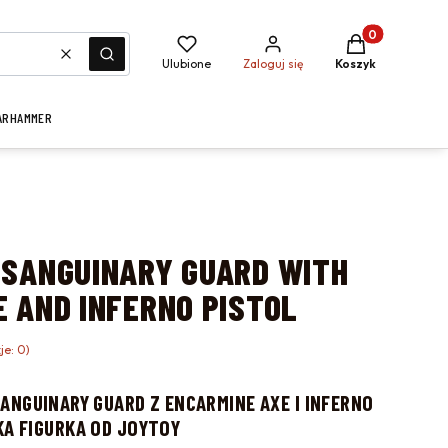
Produkty w kosz
Wyczyść
Szukaj
Ulubione
Zaloguj się
Koszyk
ARHAMMER
 SANGUINARY GUARD WITH
 AND INFERNO PISTOL
je: 0)
ANGUINARY GUARD Z ENCARMINE AXE I INFERNO
KA FIGURKA OD JOYTOY