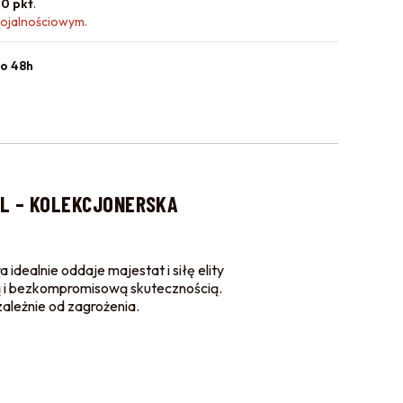
0 pkt
.
lojalnościowym.
o 48h
OL – KOLEKCJONERSKA
idealnie oddaje majestat i siłę elity
ją i bezkompromisową skutecznością.
ależnie od zagrożenia.