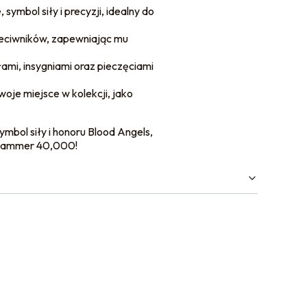
mbol siły i precyzji, idealny do
rzeciwników, zapewniając mu
ami, insygniami oraz pieczęciami
je miejsce w kolekcji, jako
ymbol siły i honoru Blood Angels,
arhammer 40,000!