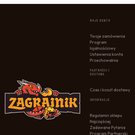
LINKI W STOPCE
MOJE KONTO
Twoje zamówienia
Program
lojalnościowy
Ustawienia konta
Przechowalnia
PŁATNOŚCI I
DOSTAWA
Czas i koszt dostawy
INFORMACJE
Regulamin sklepu
Najczęściej
Zadawane Pytania
Program Partnerski