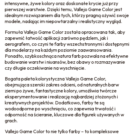
intensywne, żywe kolory oraz doskonałe krycie już przy
pierwszej warstwie. Dzięki temu, Vallejo Game Color jest
idealnym rozwiązaniem dla tych, którzy pragną ożywić swoje
modele, nadając im niepowtarzalny i realistyczny wygląd.
Formuła Vallejo Game Color została opracowana tak, aby
zapewnić łatwość aplikacji zarówno pędzlem, jak i
aerografem, co czyni te farby wszechstronnymi i dostępnymi
dla modelarzy na każdym poziomie zaawansowania.
Ponadto, szybkoschnąca natura farb pozwala na efektywne
budowanie warstw i niuansów, bez obawy o rozmazywanie
czy długie oczekiwanie na wyschnięcie.
Bogata paleta kolorystyczna Vallejo Game Color,
obejmująca szeroki zakres odcieni, od naturalnych barw
ziemi po żywe, fantastyczne kolory, umożliwia twórcze
eksperymentowanie i realizację najbardziej złożonych i
kreatywnych projektów. Dodatkowo, farby te są
wodoodporne po wyschnięciu, co zapewnia trwałość i
odporność na ścieranie, kluczowe dla figurek używanych w
grach.
Vallejo Game Color to nie tylko farby – to kompleksowe