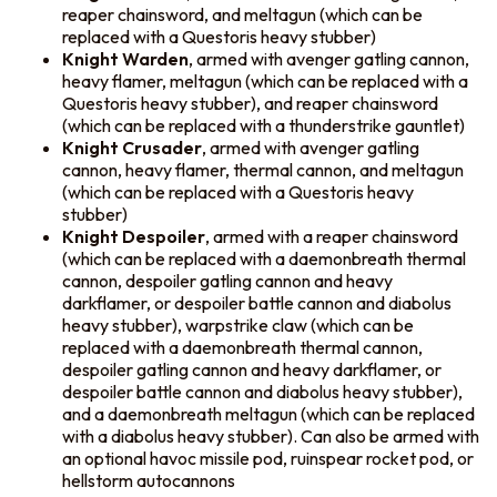
reaper chainsword, and meltagun (which can be
replaced with a Questoris heavy stubber)
Knight Warden
, armed with avenger gatling cannon,
heavy flamer, meltagun (which can be replaced with a
Questoris heavy stubber), and reaper chainsword
(which can be replaced with a thunderstrike gauntlet)
Knight Crusader
, armed with avenger gatling
cannon, heavy flamer, thermal cannon, and meltagun
(which can be replaced with a Questoris heavy
stubber)
Knight Despoiler
, armed with a reaper chainsword
(which can be replaced with a daemonbreath thermal
cannon, despoiler gatling cannon and heavy
darkflamer, or despoiler battle cannon and diabolus
heavy stubber), warpstrike claw (which can be
replaced with a daemonbreath thermal cannon,
despoiler gatling cannon and heavy darkflamer, or
despoiler battle cannon and diabolus heavy stubber),
and a daemonbreath meltagun (which can be replaced
with a diabolus heavy stubber). Can also be armed with
an optional havoc missile pod, ruinspear rocket pod, or
hellstorm autocannons