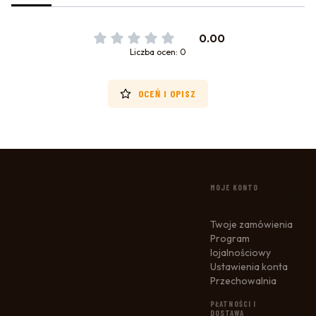
0.00
Liczba ocen: 0
OCEŃ I OPISZ
LINKI W STOPCE
MOJE KONTO
Twoje zamówienia
Program
lojalnościowy
Ustawienia konta
Przechowalnia
PŁATNOŚCI I
DOSTAWA