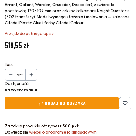
Errant, Gallant, Warden, Crusader, Despoiler), zawiera 1x
podstawkę 170×109 mm oraz arkusz kalkomanii Knight Questoris
(302 transfery). Model wymaga złożenia i malowania — zalecane
Citadel Plastic Glue i farby Citadel Colour.
Przejdź do pełnego opisu
Cena
519,55 zł
Ilość
szt.
Dostępność:
na wyczerpaniu
DODAJ DO KOSZYKA
Za zakup produktu otrzymasz
500 pkt
.
Dowiedz się
więcej o programie lojalnościowym.