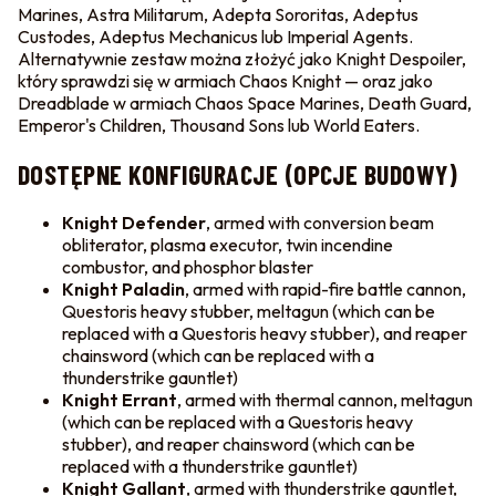
Marines, Astra Militarum, Adepta Sororitas, Adeptus
Custodes, Adeptus Mechanicus lub Imperial Agents.
Alternatywnie zestaw można złożyć jako Knight Despoiler,
który sprawdzi się w armiach Chaos Knight — oraz jako
Dreadblade w armiach Chaos Space Marines, Death Guard,
Emperor's Children, Thousand Sons lub World Eaters.
DOSTĘPNE KONFIGURACJE (OPCJE BUDOWY)
Knight Defender
, armed with conversion beam
obliterator, plasma executor, twin incendine
combustor, and phosphor blaster
Knight Paladin
, armed with rapid-fire battle cannon,
Questoris heavy stubber, meltagun (which can be
replaced with a Questoris heavy stubber), and reaper
chainsword (which can be replaced with a
thunderstrike gauntlet)
Knight Errant
, armed with thermal cannon, meltagun
(which can be replaced with a Questoris heavy
stubber), and reaper chainsword (which can be
replaced with a thunderstrike gauntlet)
Knight Gallant
, armed with thunderstrike gauntlet,