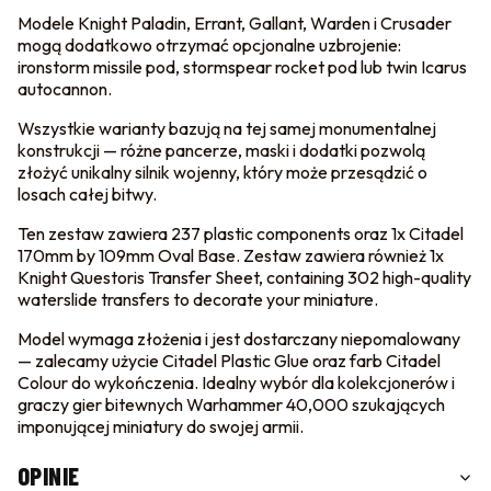
Modele Knight Paladin, Errant, Gallant, Warden i Crusader
mogą dodatkowo otrzymać opcjonalne uzbrojenie:
ironstorm missile pod, stormspear rocket pod lub twin Icarus
autocannon.
Wszystkie warianty bazują na tej samej monumentalnej
konstrukcji — różne pancerze, maski i dodatki pozwolą
złożyć unikalny silnik wojenny, który może przesądzić o
losach całej bitwy.
Ten zestaw zawiera 237 plastic components oraz 1x Citadel
170mm by 109mm Oval Base. Zestaw zawiera również 1x
Knight Questoris Transfer Sheet, containing 302 high-quality
waterslide transfers to decorate your miniature.
Model wymaga złożenia i jest dostarczany niepomalowany
— zalecamy użycie Citadel Plastic Glue oraz farb Citadel
Colour do wykończenia. Idealny wybór dla kolekcjonerów i
graczy gier bitewnych Warhammer 40,000 szukających
imponującej miniatury do swojej armii.
OPINIE