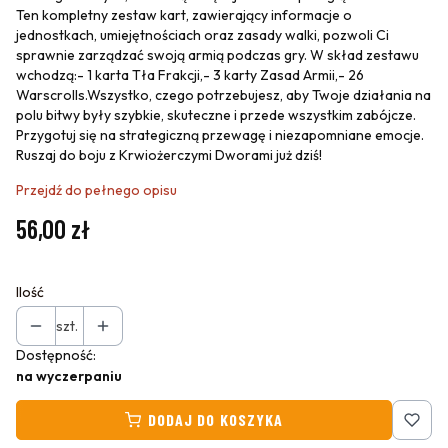
Ten kompletny zestaw kart, zawierający informacje o
jednostkach, umiejętnościach oraz zasady walki, pozwoli Ci
sprawnie zarządzać swoją armią podczas gry. W skład zestawu
wchodzą:- 1 karta Tła Frakcji,- 3 karty Zasad Armii,- 26
Warscrolls.Wszystko, czego potrzebujesz, aby Twoje działania na
polu bitwy były szybkie, skuteczne i przede wszystkim zabójcze.
Przygotuj się na strategiczną przewagę i niezapomniane emocje.
Ruszaj do boju z Krwiożerczymi Dworami już dziś!
Przejdź do pełnego opisu
Cena
56,00 zł
Ilość
szt.
Dostępność:
na wyczerpaniu
DODAJ DO KOSZYKA