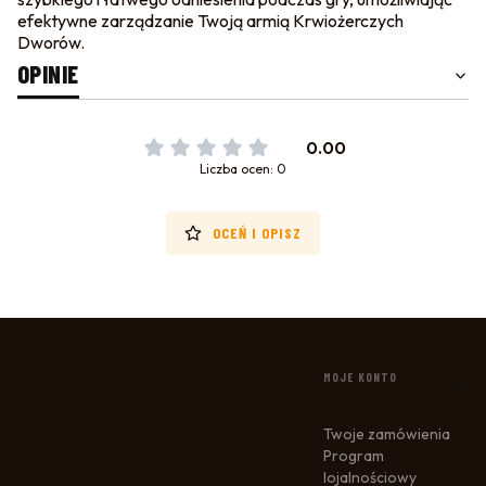
efektywne zarządzanie Twoją armią Krwiożerczych
Dworów.
OPINIE
0.00
Liczba ocen: 0
OCEŃ I OPISZ
LINKI W STOPCE
MOJE KONTO
Twoje zamówienia
Program
lojalnościowy