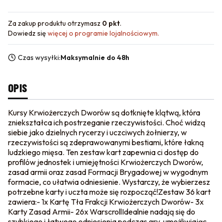
Za zakup produktu otrzymasz
0 pkt
.
Dowiedz się
więcej o programie lojalnościowym.
Czas wysyłki:
Maksymalnie do 48h
OPIS
Kursy Krwiożerczych Dworów są dotknięte klątwą, która
zniekształca ich postrzeganie rzeczywistości. Choć widzą
siebie jako dzielnych rycerzy i uczciwych żołnierzy, w
rzeczywistości są zdeprawowanymi bestiami, które łakną
ludzkiego mięsa. Ten zestaw kart zapewnia ci dostęp do
profilów jednostek i umiejętności Krwiożerczych Dworów,
zasad armii oraz zasad Formacji Brygadowej w wygodnym
formacie, co ułatwia odniesienie. Wystarczy, że wybierzesz
potrzebne karty i uczta może się rozpocząć!Zestaw 36 kart
zawiera:- 1x Kartę Tła Frakcji Krwiożerczych Dworów- 3x
Karty Zasad Armii- 26x WarscrollIdealnie nadają się do
szybkiego i łatwego odniesienia podczas gry, umożliwiając