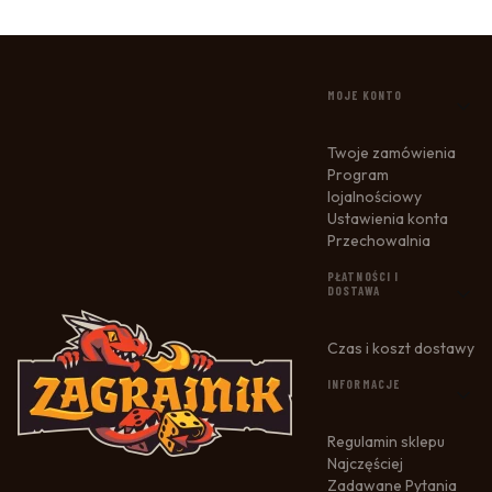
LINKI W STOPCE
MOJE KONTO
Twoje zamówienia
Program
lojalnościowy
Ustawienia konta
Przechowalnia
PŁATNOŚCI I
DOSTAWA
Czas i koszt dostawy
INFORMACJE
Regulamin sklepu
Najczęściej
Zadawane Pytania