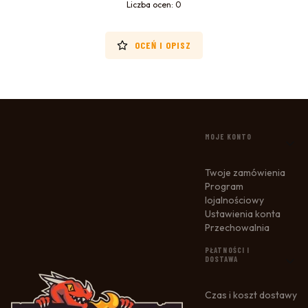
Liczba ocen: 0
OCEŃ I OPISZ
LINKI W STOPCE
MOJE KONTO
Twoje zamówienia
Program
lojalnościowy
Ustawienia konta
Przechowalnia
PŁATNOŚCI I
DOSTAWA
Czas i koszt dostawy