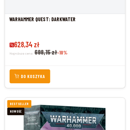
WARHAMMER QUEST: DARKWATER
Cena promocyjna
628,34 zł
698,15 zł
-10%
Najniższa cena:
DO KOSZYKA
BESTSELLER
NOWOŚĆ