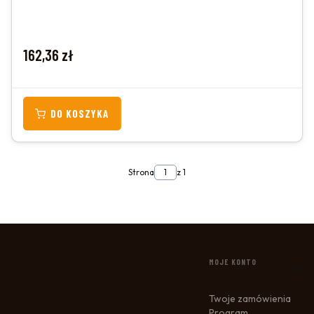
Cena
162,36 zł
DO KOSZYKA
Strona
z 1
LINKI W STOPCE
MOJE KONTO
Twoje zamówienia
Program