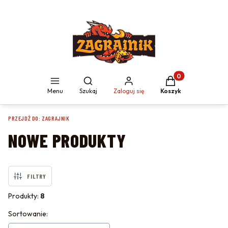
Produkty w koszyku
Otwórz wyszukiwarkę
Menu
Szukaj
Zaloguj się
Koszyk
PRZEJDŹ DO:
ZAGRAJNIK
NOWE PRODUKTY
FILTRY
Produkty:
8
LISTA PRODUKTÓW
Sortowanie: