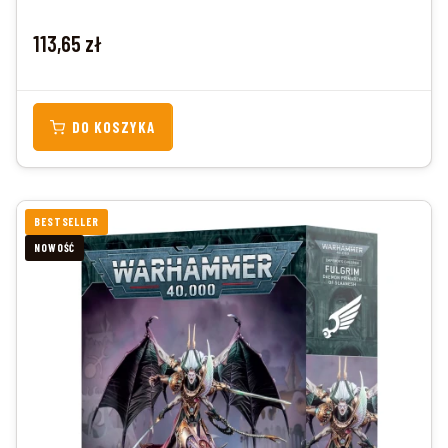
Cena
113,65 zł
DO KOSZYKA
BESTSELLER
NOWOŚĆ