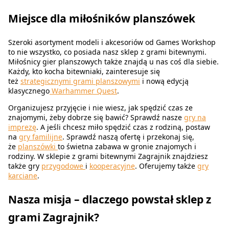
Miejsce dla miłośników planszówek
Szeroki asortyment modeli i akcesoriów od Games Workshop
to nie wszystko, co posiada nasz sklep z grami bitewnymi.
Miłośnicy gier planszowych także znajdą u nas coś dla siebie.
Każdy, kto kocha bitewniaki, zainteresuje się
też
strategicznymi grami planszowymi
i nową edycją
klasycznego
Warhammer Quest
.
Organizujesz przyjęcie i nie wiesz, jak spędzić czas ze
znajomymi, żeby dobrze się bawić? Sprawdź nasze
gry na
imprezę
. A jeśli chcesz miło spędzić czas z rodziną, postaw
na
gry familijne
. Sprawdź naszą ofertę i przekonaj się,
że
planszówki
to świetna zabawa w gronie znajomych i
rodziny. W sklepie z grami bitewnymi Zagrajnik znajdziesz
także gry
przygodowe
i
kooperacyjne
. Oferujemy także
gry
karciane
.
Nasza misja – dlaczego powstał sklep z
grami Zagrajnik?