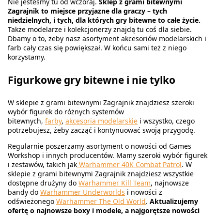
Nie jesteśmy tu od wczoraj.
Sklep z grami bitewnymi
Zagrajnik to miejsce przyjazne dla graczy – tych
niedzielnych, i tych, dla których gry bitewne to całe życie.
Także modelarze i kolekcjonerzy znajdą tu coś dla siebie.
Dbamy o to, żeby nasz asortyment akcesoriów modelarskich i
farb cały czas się powiększał. W końcu sami też z niego
korzystamy.
Figurkowe gry bitewne i nie tylko
W sklepie z grami bitewnymi Zagrajnik znajdziesz szeroki
wybór figurek do różnych systemów
bitewnych,
farby
,
akcesoria modelarskie
i wszystko, czego
potrzebujesz, żeby zacząć i kontynuować swoją przygodę.
Regularnie poszerzamy asortyment o nowości od Games
Workshop i innych producentów. Mamy szeroki wybór figurek
i zestawów, takich jak
Warhammer 40K
Combat Patrol
. W
sklepie z grami bitewnymi Zagrajnik znajdziesz wszystkie
dostępne drużyny do
Warhammer Kill Team
, najnowsze
bandy do
Warhammer Underworlds
i nowości z
odświeżonego
Warhammer The Old World
.
Aktualizujemy
ofertę o najnowsze boxy i modele, a najgorętsze nowości