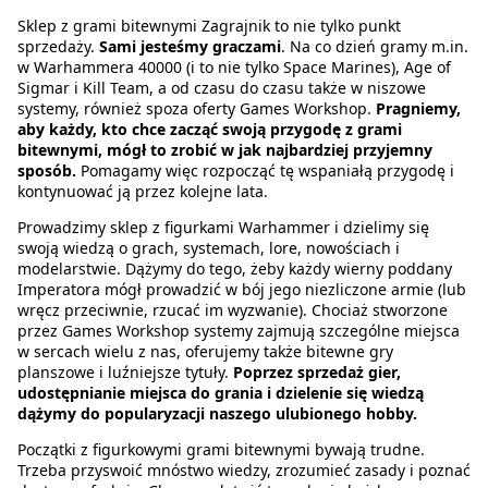
Sklep z grami bitewnymi Zagrajnik to nie tylko punkt
sprzedaży.
Sami jesteśmy graczami
. Na co dzień gramy m.in.
w Warhammera 40000 (i to nie tylko Space Marines), Age of
Sigmar i Kill Team, a od czasu do czasu także w niszowe
systemy, również spoza oferty Games Workshop.
Pragniemy,
aby każdy, kto chce zacząć swoją przygodę z grami
bitewnymi, mógł to zrobić w jak najbardziej przyjemny
sposób.
Pomagamy więc rozpocząć tę wspaniałą przygodę i
kontynuować ją przez kolejne lata.
Prowadzimy sklep z figurkami Warhammer i dzielimy się
swoją wiedzą o grach, systemach, lore, nowościach i
modelarstwie. Dążymy do tego, żeby każdy wierny poddany
Imperatora mógł prowadzić w bój jego niezliczone armie (lub
wręcz przeciwnie, rzucać im wyzwanie). Chociaż stworzone
przez Games Workshop systemy zajmują szczególne miejsca
w sercach wielu z nas, oferujemy także bitewne gry
planszowe i luźniejsze tytuły.
Poprzez sprzedaż gier,
udostępnianie miejsca do grania i dzielenie się wiedzą
dążymy do popularyzacji naszego ulubionego hobby.
Początki z figurkowymi grami bitewnymi bywają trudne.
Trzeba przyswoić mnóstwo wiedzy, zrozumieć zasady i poznać