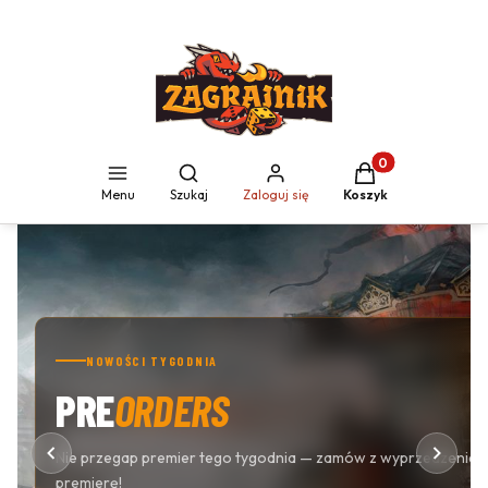
Produkty w koszyku
Otwórz wyszukiwarkę
Menu
Szukaj
Zaloguj się
Koszyk
NOWOŚCI TYGODNIA
PRE
ORDERS
Nie przegap premier tego tygodnia — zamów z wyprzedzeniem
premierę!