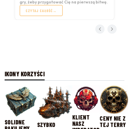
gry, żeby przygotować Cię na pierwszą bitwę.
CZYTAJ CAŁOŚĆ
IKONY KORZYŚCI
KLIENT
CENY NIE Z
SOLIDNE
NASZ
SZYBKO
TEJ TERRY
PAKUJEMY