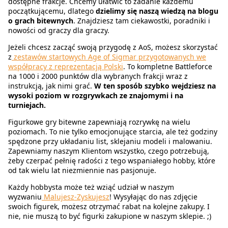
dostępne frakcje. Chcemy ułatwić to zadanie każdemu
początkującemu, dlatego
dzielimy się naszą wiedzą na blogu
o grach bitewnych
. Znajdziesz tam ciekawostki, poradniki i
nowości od graczy dla graczy.
Jeżeli chcesz zacząć swoją przygodę z AoS, możesz skorzystać
z
zestawów startowych Age of Sigmar przygotowanych we
współpracy z reprezentacją Polski
. To kompletne Battleforce
na 1000 i 2000 punktów dla wybranych frakcji wraz z
instrukcją, jak nimi grać.
W ten sposób szybko wejdziesz na
wysoki poziom w rozgrywkach ze znajomymi i na
turniejach.
Figurkowe gry bitewne zapewniają rozrywkę na wielu
poziomach. To nie tylko emocjonujące starcia, ale też godziny
spędzone przy układaniu list, sklejaniu modeli i malowaniu.
Zapewniamy naszym Klientom wszystko, czego potrzebują,
żeby czerpać pełnię radości z tego wspaniałego hobby, które
od tak wielu lat niezmiennie nas pasjonuje.
Każdy hobbysta może też wziąć udział w naszym
wyzwaniu
Malujesz-Zyskujesz
! Wysyłając do nas zdjęcie
swoich figurek, możesz otrzymać rabat na kolejne zakupy. I
nie, nie muszą to być figurki zakupione w naszym sklepie. ;)