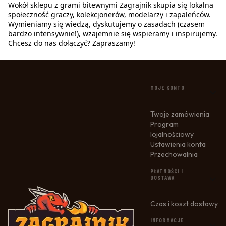
Wokół sklepu z grami bitewnymi Zagrajnik skupia się lokalna
społeczność graczy, kolekcjonerów, modelarzy i zapaleńców.
Wymieniamy się wiedzą, dyskutujemy o zasadach (czasem
bardzo intensywnie!), wzajemnie się wspieramy i inspirujemy.
Chcesz do nas dołączyć? Zapraszamy!
LINKI W STOPCE
MOJE KONTO
Twoje zamówienia
Program
lojalnościowy
Ustawienia konta
Przechowalnia
PŁATNOŚCI I
DOSTAWA
Czas i koszt dostawy
INFORMACJE