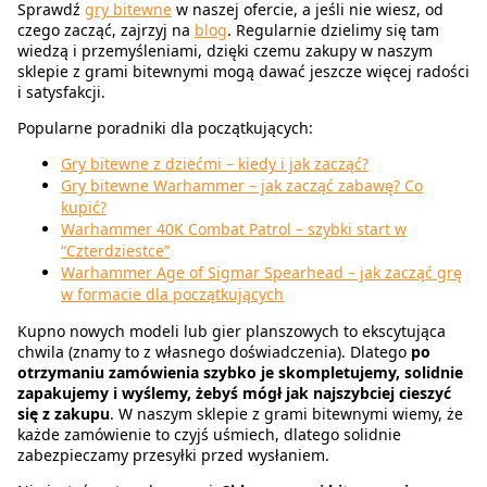
Sprawdź
gry bitewne
w naszej ofercie, a jeśli nie wiesz, od
czego zacząć, zajrzyj na
blog
. Regularnie dzielimy się tam
wiedzą i przemyśleniami, dzięki czemu zakupy w naszym
sklepie z grami bitewnymi mogą dawać jeszcze więcej radości
i satysfakcji.
Popularne poradniki dla początkujących:
Gry bitewne z dziećmi – kiedy i jak zacząć?
Gry bitewne Warhammer – jak zacząć zabawę? Co
kupić?
Warhammer 40K Combat Patrol – szybki start w
“Czterdziestce”
Warhammer Age of Sigmar Spearhead – jak zacząć grę
w formacie dla początkujących
Kupno nowych modeli lub gier planszowych to ekscytująca
chwila (znamy to z własnego doświadczenia). Dlatego
po
otrzymaniu zamówienia szybko je skompletujemy, solidnie
zapakujemy i wyślemy, żebyś mógł jak najszybciej cieszyć
się z zakupu
. W naszym sklepie z grami bitewnymi wiemy, że
każde zamówienie to czyjś uśmiech, dlatego solidnie
zabezpieczamy przesyłki przed wysłaniem.