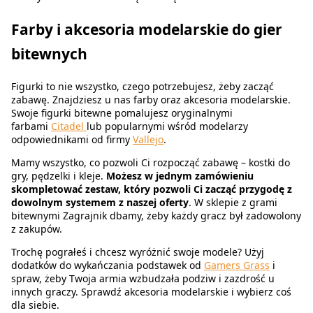
Farby i akcesoria modelarskie do gier
bitewnych
Figurki to nie wszystko, czego potrzebujesz, żeby zacząć
zabawę. Znajdziesz u nas farby oraz akcesoria modelarskie.
Swoje figurki bitewne pomalujesz oryginalnymi
farbami
Citadel
lub popularnymi wśród modelarzy
odpowiednikami od firmy
Vallejo
.
Mamy wszystko, co pozwoli Ci rozpocząć zabawę – kostki do
gry, pędzelki i kleje.
Możesz w jednym zamówieniu
skompletować zestaw, który pozwoli Ci zacząć przygodę z
dowolnym systemem z naszej oferty
. W sklepie z grami
bitewnymi Zagrajnik dbamy, żeby każdy gracz był zadowolony
z zakupów.
Trochę pograłeś i chcesz wyróżnić swoje modele? Użyj
dodatków do wykańczania podstawek od
Gamers Grass
i
spraw, żeby Twoja armia wzbudzała podziw i zazdrość u
innych graczy. Sprawdź akcesoria modelarskie i wybierz coś
dla siebie.