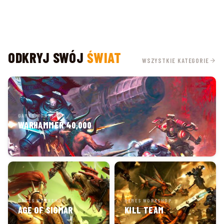
ODKRYJ SWÓJ
ŚWIAT
WSZYSTKIE KATEGORIE
GAMES WORKSHOP
WARHAMMER 40,000
GAMES WORKSHOP
GAMES WORKSHOP
AGE OF SIGMAR
KILL TEAM