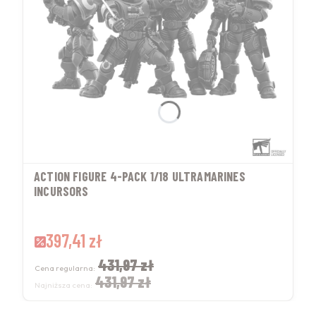
ACTION FIGURE 4-PACK 1/18 ULTRAMARINES
INCURSORS
Cena promocyjna
397,41 zł
431,97 zł
Cena regularna:
431,97 zł
Najniższa cena: