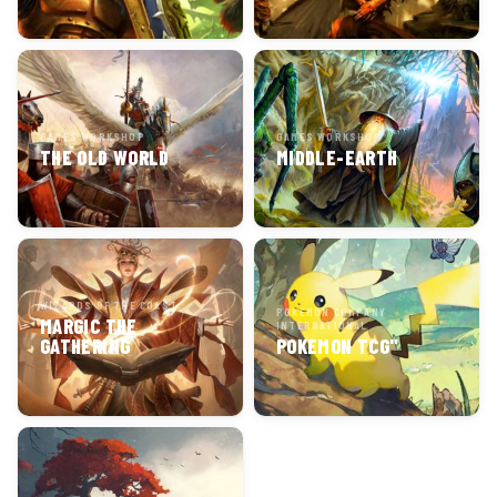
GAMES WORKSHOP
GAMES WORKSHOP
THE OLD WORLD
MIDDLE-EARTH
WIZARDS OF THE COAST
POKEMON COMPANY
MARGIC THE
INTERNATIONAL
GATHERING
POKEMON TCG"