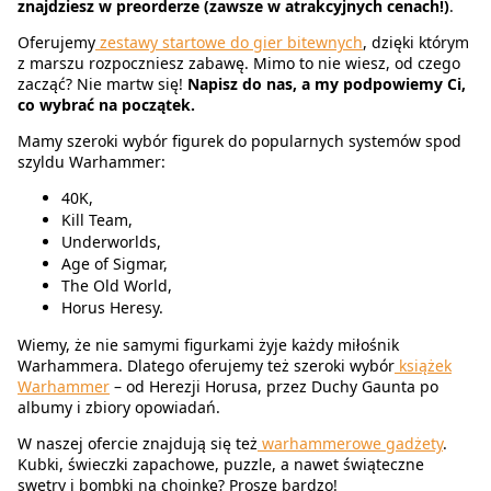
znajdziesz w preorderze (zawsze w atrakcyjnych cenach!)
.
Oferujemy
zestawy startowe do gier bitewnych
, dzięki którym
z marszu rozpoczniesz zabawę. Mimo to nie wiesz, od czego
zacząć? Nie martw się!
Napisz do nas, a my podpowiemy Ci,
co wybrać na początek.
Mamy szeroki wybór figurek do popularnych systemów spod
szyldu Warhammer:
40K,
Kill Team,
Underworlds,
Age of Sigmar,
The Old World,
Horus Heresy.
Wiemy, że nie samymi figurkami żyje każdy miłośnik
Warhammera. Dlatego oferujemy też szeroki wybór
książek
Warhammer
– od Herezji Horusa, przez Duchy Gaunta po
albumy i zbiory opowiadań.
W naszej ofercie znajdują się też
warhammerowe gadżety
.
Kubki, świeczki zapachowe, puzzle, a nawet świąteczne
swetry i bombki na choinkę? Proszę bardzo!