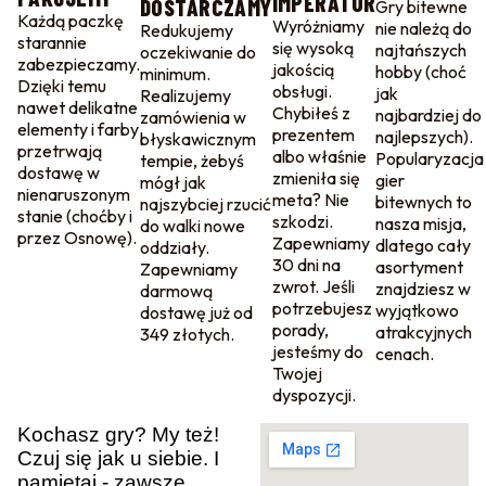
IMPERATOR
DOSTARCZAMY
Gry bitewne
Każdą paczkę
Wyróżniamy
nie należą do
Redukujemy
starannie
się wysoką
najtańszych
oczekiwanie do
zabezpieczamy.
jakością
hobby (choć
minimum.
Dzięki temu
obsługi.
jak
Realizujemy
nawet delikatne
Chybiłeś z
najbardziej do
zamówienia w
elementy i farby
prezentem
najlepszych).
błyskawicznym
przetrwają
albo właśnie
Popularyzacja
tempie, żebyś
dostawę w
zmieniła się
gier
mógł jak
nienaruszonym
meta? Nie
bitewnych to
najszybciej rzucić
stanie (choćby i
szkodzi.
nasza misja,
do walki nowe
przez Osnowę).
Zapewniamy
dlatego cały
oddziały.
30 dni na
asortyment
Zapewniamy
zwrot. Jeśli
znajdziesz w
darmową
potrzebujesz
wyjątkowo
dostawę już od
porady,
atrakcyjnych
349 złotych.
jesteśmy do
cenach.
Twojej
dyspozycji.
Kochasz gry? My też!
Czuj się jak u siebie. I
pamiętaj - zawsze