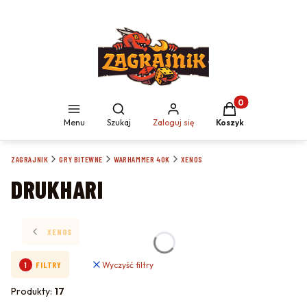
Produkty w koszyku
Otwórz wyszukiwarkę
Menu
Szukaj
Zaloguj się
Koszyk
ZAGRAJNIK
GRY BITEWNE
WARHAMMER 40K
XENOS
DRUKHARI
XENOS
Wyczyść filtry
FILTRY
Produkty:
17