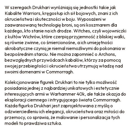
W szeregach Drukhari wyróżniają się jednostki takie jak
Kabalite Warriors, kręgosłup ich sił bojowych, znani z ich
okrucieństwa i skuteczności w boju. Wyposażeni w
zaawansowaną technologię broni, są oni koszmarem dla
każdego, kto stanie na ich drodze. Witches, czyli wojowniczki
z kultów Wichrów, które czerpią przyjemność z bliskiej walki,
są równie zwinne, co śmiercionośne, a ich umiejętności
akrobatyczne czynią je niemal niemożliwymi do pokonania w
bezpośrednim starciu. Nie można zapomnieć o Archons,
bezwzględnych przywódcach kabalów, którzy za pomocą
swojej przebiegłości i okrucieństwa utrzymują władzę nad
swoimi domenami w Commorragh.
Kolekcjonowanie figurek Drukhari to nie tylko możliwość
posiadania jednej z najbardziej unikatowych i estetycznie
interesujących armii w Warhammer 40k, ale także okazja do
eksploracji ciemnego i intrygującego świata Commorragh.
Każda figurka Drukhari jest zaprojektowana z myślą o
odzwierciedleniu ich elegancji, okrucieństwa oraz miłości do
przemocy, co sprawia, że malowanie i personalizacja tych
modeli to prawdziwa sztuka.