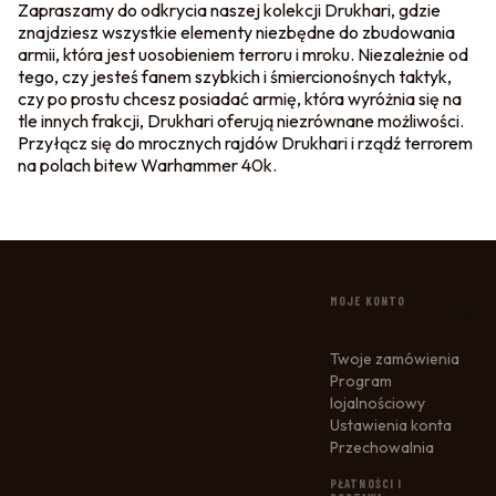
Zapraszamy do odkrycia naszej kolekcji Drukhari, gdzie
znajdziesz wszystkie elementy niezbędne do zbudowania
armii, która jest uosobieniem terroru i mroku. Niezależnie od
tego, czy jesteś fanem szybkich i śmiercionośnych taktyk,
czy po prostu chcesz posiadać armię, która wyróżnia się na
tle innych frakcji, Drukhari oferują niezrównane możliwości.
Przyłącz się do mrocznych rajdów Drukhari i rządź terrorem
na polach bitew Warhammer 40k.
LINKI W STOPCE
MOJE KONTO
Twoje zamówienia
Program
lojalnościowy
Ustawienia konta
Przechowalnia
PŁATNOŚCI I