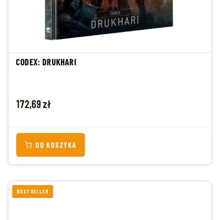
CODEX: DRUKHARI
Cena
172,69 zł
DO KOSZYKA
BESTSELLER