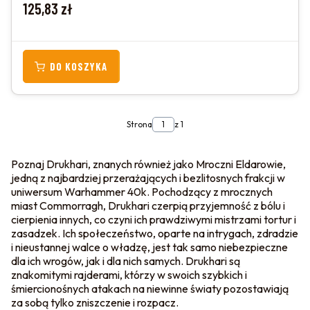
Cena
125,83 zł
DO KOSZYKA
Strona
z 1
Poznaj Drukhari, znanych również jako Mroczni Eldarowie,
jedną z najbardziej przerażających i bezlitosnych frakcji w
uniwersum Warhammer 40k. Pochodzący z mrocznych
miast Commorragh, Drukhari czerpią przyjemność z bólu i
cierpienia innych, co czyni ich prawdziwymi mistrzami tortur i
zasadzek. Ich społeczeństwo, oparte na intrygach, zdradzie
i nieustannej walce o władzę, jest tak samo niebezpieczne
dla ich wrogów, jak i dla nich samych. Drukhari są
znakomitymi rajderami, którzy w swoich szybkich i
śmiercionośnych atakach na niewinne światy pozostawiają
za sobą tylko zniszczenie i rozpacz.