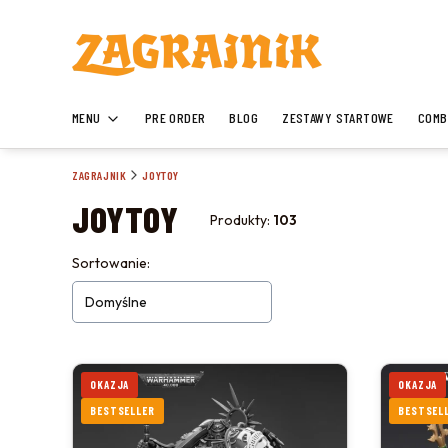
MENU
PRE ORDER
BLOG
ZESTAWY STARTOWE
COMB
ZAGRAJNIK
JOYTOY
JOYTOY
Produkty:
103
LISTA PRODUKTÓW
Sortowanie:
Domyślne
OKAZJA
OKAZJA
BESTSELLER
BESTSEL