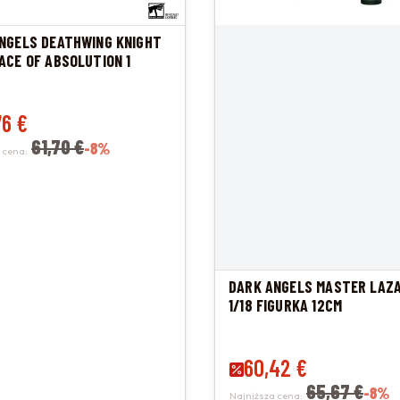
NGELS DEATHWING KNIGHT
ACE OF ABSOLUTION 1
promocyjna
76 €
61,70 €
-8%
 cena:
DARK ANGELS MASTER LAZ
1/18 FIGURKA 12CM
Cena promocyjna
60,42 €
65,67 €
-8%
Najniższa cena: