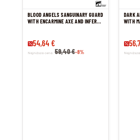
BLOOD ANGELS SANGUINARY GUARD
DARK A
WITH ENCARMINE AXE AND INFERNO
WITH M
PISTOL
Cena promocyjna
54,64 €
Cena 
56,
59,40 €
-8%
Najniższa cena:
Najniższa