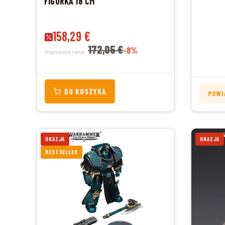
FIGURKA 18 CM
Cena promocyjna
158,29 €
172,05 €
-8%
Najniższa cena:
DO KOSZYKA
POWI
OKAZJA
OKAZJA
BESTSELLER