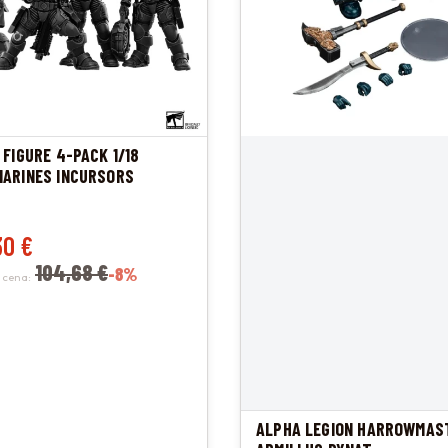
 FIGURE 4-PACK 1/18
ARINES INCURSORS
promocyjna
30 €
104,68 €
-8%
 cena:
ALPHA LEGION HARROWMAS