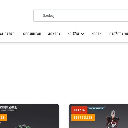
AT PATROL
SPEARHEAD
JOYTOY
KSIĄŻKI
KOSTKI
GADŻETY W
OKAZJA
LER
BESTSELLER