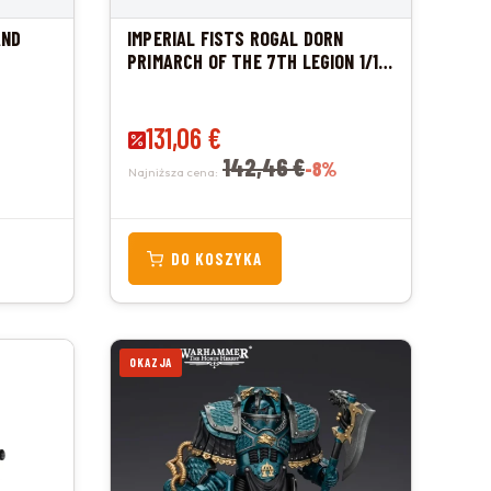
AND
IMPERIAL FISTS ROGAL DORN
PRIMARCH OF THE 7TH LEGION 1/18
FIGURKA 12 CM
Cena promocyjna
131,06 €
142,46 €
-8%
Najniższa cena:
DO KOSZYKA
OKAZJA