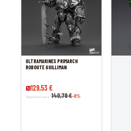
ULTRAMARINES PRIMARCH
ROBOUTE GUILLIMAN
Cena promocyjna
129,53 €
140,79 €
-8%
Najniższa cena: