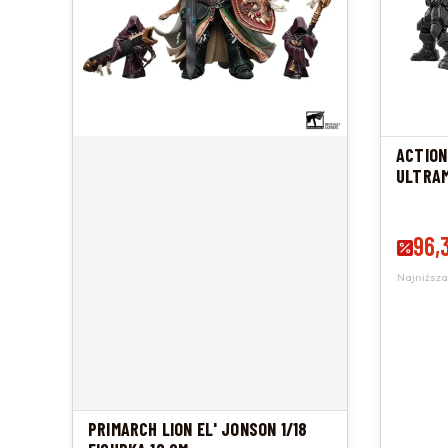
ACTION
ULTRAM
Cena 
96,
Najniższa
PRIMARCH LION EL' JONSON 1/18