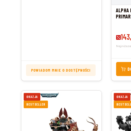
ALPHA 
PRIMAR
Cena 
143
Najniższa
D
POWIADOM MNIE O DOSTĘPNOŚCI
OKAZJA
OKAZJA
BESTSELLER
BESTSEL