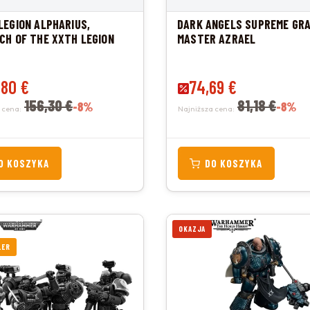
LEGION ALPHARIUS,
DARK ANGELS SUPREME GR
CH OF THE XXTH LEGION
MASTER AZRAEL
promocyjna
,80 €
Cena promocyjna
74,69 €
156,30 €
81,18 €
-8%
-8%
 cena:
Najniższa cena:
O KOSZYKA
DO KOSZYKA
OKAZJA
LER